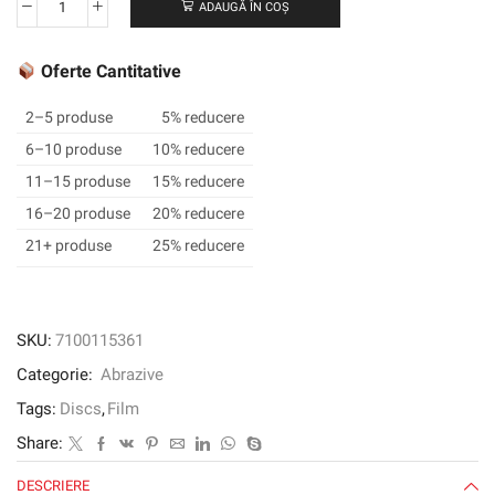
ADAUGĂ ÎN COȘ
Cantitate
3M
™
Oferte Cantitative
TRIZACT
™
2–5 produse
5% reducere
FINESE-
6–10 produse
10% reducere
IT
11–15 produse
15% reducere
™
Film
16–20 produse
20% reducere
Disc
21+ produse
25% reducere
Roll
468LA,
32
mm,
SKU:
7100115361
A5
Categorie:
Abrazive
Tags:
Discs
,
Film
Share:
DESCRIERE