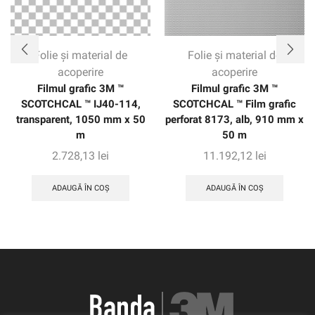
Folie și material de
Folie și material de
acoperire
acoperire
Filmul grafic 3M ™
Filmul grafic 3M ™
SCOTCHCAL ™ IJ40-114,
SCOTCHCAL ™ Film grafic
transparent, 1050 mm x 50
perforat 8173, alb, 910 mm x
m
50 m
2.728,13
lei
11.192,12
lei
ADAUGĂ ÎN COȘ
ADAUGĂ ÎN COȘ