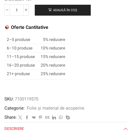
ADAUGĂ ÎN COȘ
Cantitate
3M
™
Oferte Cantitative
SCOTCHCAL
™
2–5 produse
5% reducere
Film
6–10 produse
10% reducere
grafic
11–15 produse
15% reducere
translucid
3630-
16–20 produse
20% reducere
37,
21+ produse
25% reducere
Sapphire,
1220
mm
x
SKU:
7100119570
45,72
Categorie:
Folie și material de acoperire
m
Share:
DESCRIERE