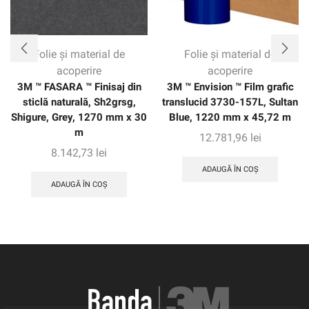
Folie și material de
Folie și material de
acoperire
acoperire
3M ™ FASARA ™ Finisaj din
3M ™ Envision ™ Film grafic
sticlă naturală, Sh2grsg,
translucid 3730-157L, Sultan
Shigure, Grey, 1270 mm x 30
Blue, 1220 mm x 45,72 m
m
12.781,96
lei
8.142,73
lei
ADAUGĂ ÎN COȘ
ADAUGĂ ÎN COȘ