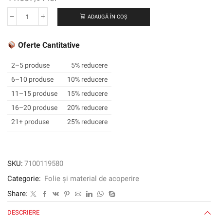
ADAUGĂ ÎN COȘ
Cantitate
3M
™
Oferte Cantitative
SCOTCHCAL
™
2–5 produse
5% reducere
Film
6–10 produse
10% reducere
grafic
11–15 produse
15% reducere
translucid
3630-
16–20 produse
20% reducere
235,
21+ produse
25% reducere
galben
de
toamnă,
1220
SKU:
7100119580
mm
Categorie:
Folie și material de acoperire
x
45,72
Share:
m
DESCRIERE