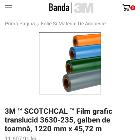
0
Prima Pagină
Folie Și Material De Acoperire
3M ™ SCOTCHCAL ™ Film grafic
translucid 3630-235, galben de
toamnă, 1220 mm x 45,72 m
11.607,91
lei