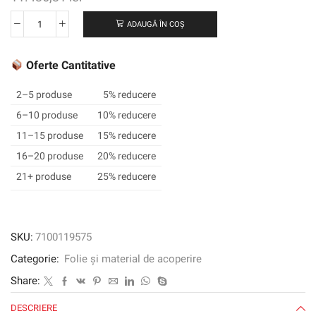
ADAUGĂ ÎN COȘ
Cantitate
3M
™
Oferte Cantitative
SCOTCHCAL
™
2–5 produse
5% reducere
Film
6–10 produse
10% reducere
grafic
11–15 produse
15% reducere
translucid
3630-
16–20 produse
20% reducere
217,
21+ produse
25% reducere
Deep
Sea
Blue,
1220
SKU:
7100119575
mm
Categorie:
Folie și material de acoperire
x
45,72
Share:
m
DESCRIERE