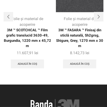
Folie și material de
Folie și material de
acoperire
acoperire
3M ™ SCOTCHCAL ™ Film
3M ™ FASARA ™ Finisaj din
grafic translucid 3630-49,
sticlă naturală, Sh2grsg,
Burgundia, 1220 mm x 45,72
Shigure, Grey, 1270 mm x 30
m
m
11.607,91
lei
8.142,73
lei
ADAUGĂ ÎN COȘ
ADAUGĂ ÎN COȘ