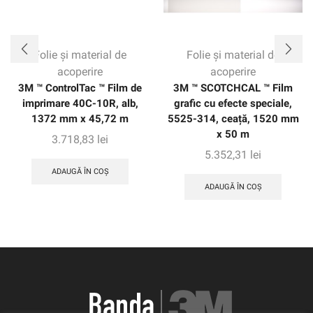
Folie și material de
Folie și material de
acoperire
acoperire
3M ™ ControlTac ™ Film de
3M ™ SCOTCHCAL ™ Film
imprimare 40C-10R, alb,
grafic cu efecte speciale,
1372 mm x 45,72 m
5525-314, ceață, 1520 mm
x 50 m
3.718,83
lei
5.352,31
lei
ADAUGĂ ÎN COȘ
ADAUGĂ ÎN COȘ