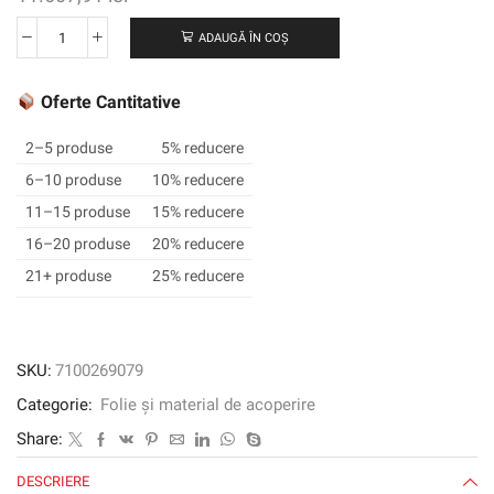
ADAUGĂ ÎN COȘ
Cantitate
3M
™
Oferte Cantitative
SCOTCHCAL
™
2–5 produse
5% reducere
Film
6–10 produse
10% reducere
grafic
11–15 produse
15% reducere
translucid
3630-
16–20 produse
20% reducere
156,
21+ produse
25% reducere
Vivid
Green,
1220
mm
SKU:
7100269079
x
Categorie:
Folie și material de acoperire
45,72
m
Share:
DESCRIERE