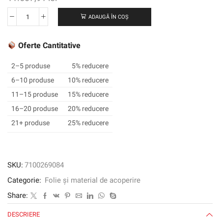
ADAUGĂ ÎN COȘ
Cantitate
3M
™
Oferte Cantitative
SCOTCHCAL
™
2–5 produse
5% reducere
Film
6–10 produse
10% reducere
grafic
11–15 produse
15% reducere
translucid
3630-
16–20 produse
20% reducere
149,
21+ produse
25% reducere
Beige
Light,
1220
mm
SKU:
7100269084
x
Categorie:
Folie și material de acoperire
45,72
m
Share:
DESCRIERE