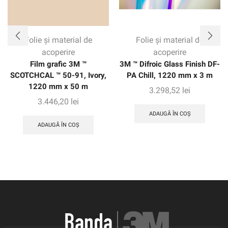
Folie și material de
Folie și material de
acoperire
acoperire
Film grafic 3M ™
3M ™ Difroic Glass Finish DF-
SCOTCHCAL ™ 50-91, Ivory,
PA Chill, 1220 mm x 3 m
1220 mm x 50 m
3.298,52
lei
3.446,20
lei
ADAUGĂ ÎN COȘ
ADAUGĂ ÎN COȘ