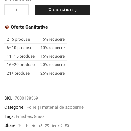
ADAUGĂ ÎN COȘ
Cantitate
3M
™
Oferte Cantitative
Fasara
™
2–5 produse
5% reducere
Glass
6–10 produse
10% reducere
Finish
11–15 produse
15% reducere
Frost/Matte,
Sh2emos,
16–20 produse
20% reducere
Oslo,
21+ produse
25% reducere
1270
mm
x
30
SKU:
7000138569
m
Categorie:
Folie și material de acoperire
Tags:
Finishes
,
Glass
Share: