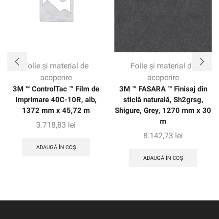
Folie și material de
Folie și material de
acoperire
acoperire
3M ™ ControlTac ™ Film de
3M ™ FASARA ™ Finisaj din
imprimare 40C-10R, alb,
sticlă naturală, Sh2grsg,
1372 mm x 45,72 m
Shigure, Grey, 1270 mm x 30
m
3.718,83
lei
8.142,73
lei
ADAUGĂ ÎN COȘ
ADAUGĂ ÎN COȘ