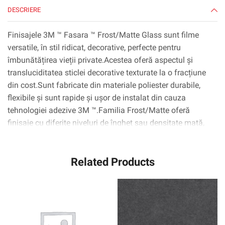
DESCRIERE
Finisajele 3M ™ Fasara ™ Frost/Matte Glass sunt filme
versatile, în stil ridicat, decorative, perfecte pentru
îmbunătățirea vieții private.Acestea oferă aspectul și
transluciditatea sticlei decorative texturate la o fracțiune
din cost.Sunt fabricate din materiale poliester durabile,
flexibile și sunt rapide și ușor de instalat din cauza
tehnologiei adezive 3M ™.Familia Frost/Matte oferă
finisaje cu diferite niveluri de îngheț sau densitate mată,
cu o fațadă aproape opacă pentru confidențialitate
completă.
Related Products