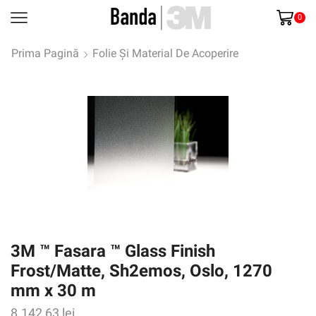
0
Prima Pagină
Folie Și Material De Acoperire
3M ™ Fasara ™ Glass Finish
Frost/Matte, Sh2emos, Oslo, 1270
mm x 30 m
8.142,63
lei