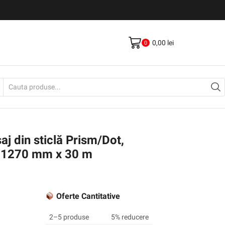
Livrare gratis la comenzi >500Lei
Vezi Produse
0,00
lei
0
Search
input
aj din sticlă Prism/Dot,
 1270 mm x 30 m
Oferte Cantitative
2–5 produse
5% reducere