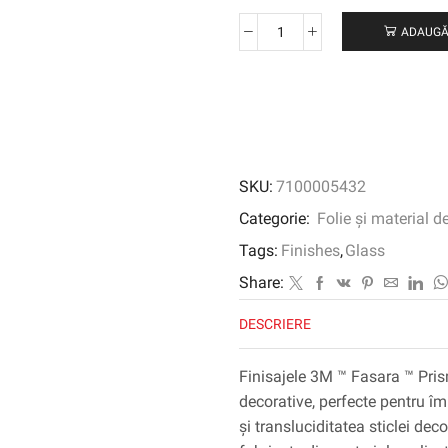
ADAUGĂ
Cantitate
3M
™
Fasara
™
Finisaj
din
SKU:
7100005432
sticlă
Prism/Dot,
Categorie:
Folie și material d
Sh2FGSK,
Tags:
Finishes
,
Glass
Shizuku,
1270
Share:
mm
DESCRIERE
x
30
m
Finisajele 3M ™ Fasara ™ Prism/
decorative, perfecte pentru îm
și transluciditatea sticlei dec