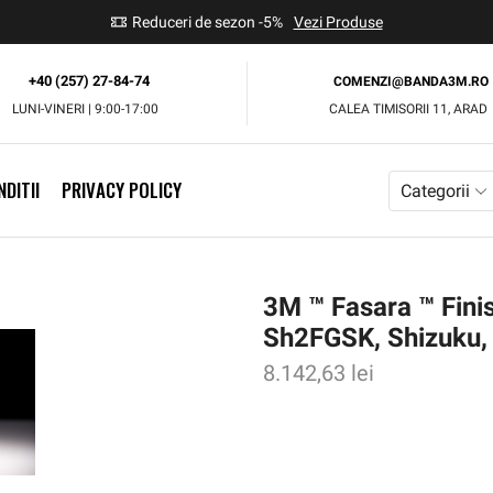
use
Reduceri de sezon -5%
Vezi Produse
+40 (257) 27-84-74
COMENZI@BANDA3M.RO
LUNI-VINERI | 9:00-17:00
CALEA TIMISORII 11, ARAD
DITII
PRIVACY POLICY
Categorii
3M ™ Fasara ™ Finis
Sh2FGSK, Shizuku,
8.142,63
lei