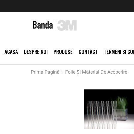
zi Produse
Livrare gratis la comenzi >500Lei
Vezi Prod
ACASĂ
DESPRE NOI
PRODUSE
CONTACT
TERMENI SI CON
Prima Pagină
Folie Și Material De Acoperire