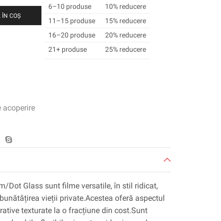
6–10 produse
10% reducere
 ÎN COȘ
11–15 produse
15% reducere
16–20 produse
20% reducere
21+ produse
25% reducere
e acoperire
Dot Glass sunt filme versatile, în stil ridicat,
bunătățirea vieții private.Acestea oferă aspectul
orative texturate la o fracțiune din cost.Sunt