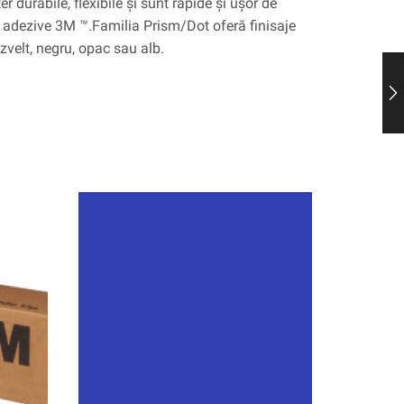
er durabile, flexibile și sunt rapide și ușor de
i adezive 3M ™.Familia Prism/Dot oferă finisaje
zvelt, negru, opac sau alb.