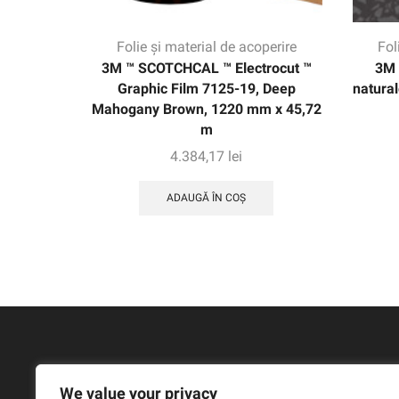
Folie și material de acoperire
Fol
3M ™ SCOTCHCAL ™ Electrocut ™
3M 
Graphic Film 7125-19, Deep
natura
Mahogany Brown, 1220 mm x 45,72
m
4.384,17
lei
ADAUGĂ ÎN COȘ
We value your privacy