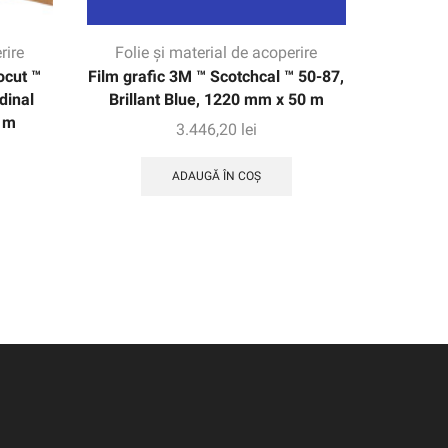
rire
Folie și material de acoperire
Folie
ocut ™
Film grafic 3M ™ Scotchcal ™ 50-87,
3M ™ S
dinal
Brillant Blue, 1220 mm x 50 m
transluc
 m
3.446,20
lei
ADAUGĂ ÎN COȘ