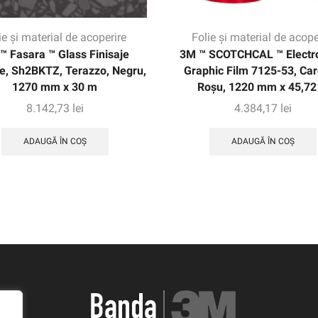
ie și material de acoperire
Folie și material de acope
™ Fasara ™ Glass Finisaje
3M ™ SCOTCHCAL ™ Electr
le, Sh2BKTZ, Terazzo, Negru,
Graphic Film 7125-53, Car
1270 mm x 30 m
Roșu, 1220 mm x 45,72
8.142,73
lei
4.384,17
lei
ADAUGĂ ÎN COȘ
ADAUGĂ ÎN COȘ