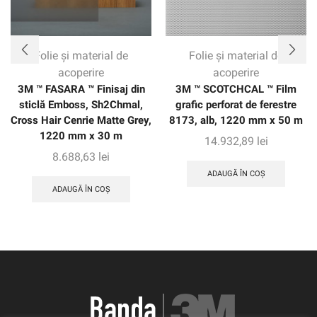
Folie și material de
Folie și material de
acoperire
acoperire
3M ™ FASARA ™ Finisaj din
3M ™ SCOTCHCAL ™ Film
sticlă Emboss, Sh2Chmal,
grafic perforat de ferestre
Cross Hair Cenrie Matte Grey,
8173, alb, 1220 mm x 50 m
1220 mm x 30 m
14.932,89
lei
8.688,63
lei
ADAUGĂ ÎN COȘ
ADAUGĂ ÎN COȘ