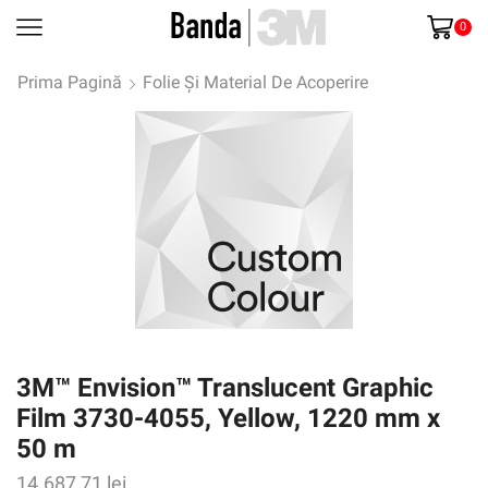
0
Prima Pagină
Folie Și Material De Acoperire
3M™ Envision™ Translucent Graphic
Film 3730-4055, Yellow, 1220 mm x
50 m
14.687,71
lei