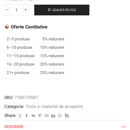
ADAUGĂ ÎN COȘ
Cantitate
3M™
Envision™
Oferte Cantitative
Translucent
Graphic
2–5 produse
5% reducere
Film
6–10 produse
10% reducere
3730-
11–15 produse
15% reducere
4055,
Yellow,
16–20 produse
20% reducere
1220
21+ produse
25% reducere
mm
x
50
m
SKU:
7100170587
Categorie:
Folie și material de acoperire
Share:
DESCRIERE