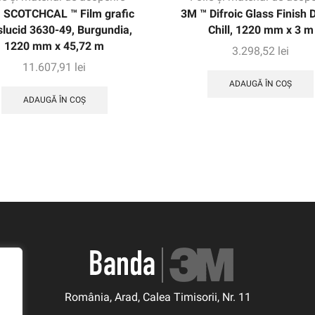
 SCOTCHCAL ™ Film grafic
3M ™ Difroic Glass Finish 
slucid 3630-49, Burgundia,
Chill, 1220 mm x 3 m
1220 mm x 45,72 m
3.298,52
lei
11.607,91
lei
ADAUGĂ ÎN COȘ
ADAUGĂ ÎN COȘ
România, Arad, Calea Timisorii, Nr. 11