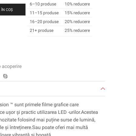
6–10 produse
10% reducere
 ÎN COȘ
11–15 produse
15% reducere
16–20 produse
20% reducere
21+ produse
25% reducere
e acoperire
sion ™ sunt primele filme grafice care
 ușor și practic utilizarea LED -urilor.Acestea
inozitate folosind mai puține surse de lumină,
e și întreținere.Sau poate oferi mai multă
loare vibrantă și bogată.