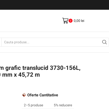
Livrare gratis la comenzi >500Lei
Vezi Produse
0,00
lei
0
Search
input
lm grafic translucid 3730-156L,
0 mm x 45,72 m
Oferte Cantitative
2–5 produse
5% reducere