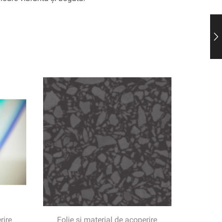
rire
Folie și material de acoperire
Folie