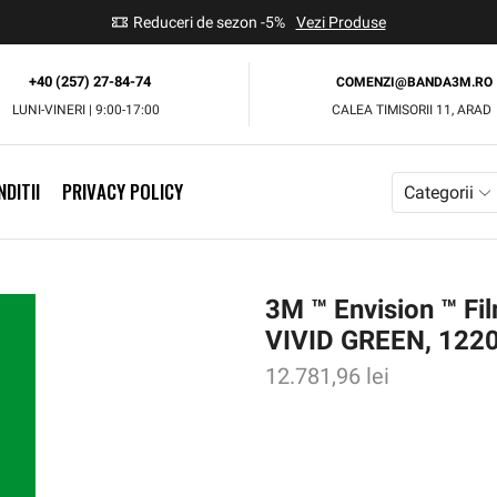
use
Reduceri de sezon -5%
Vezi Produse
+40 (257) 27-84-74
COMENZI@BANDA3M.RO
LUNI-VINERI | 9:00-17:00
CALEA TIMISORII 11, ARAD
DITII
PRIVACY POLICY
Categorii
3M ™ Envision ™ Fi
VIVID GREEN, 122
12.781,96
lei