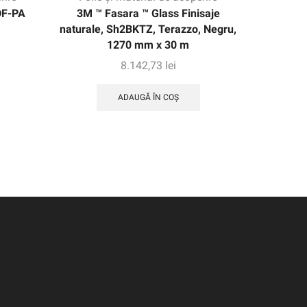
DF-PA
3M ™ Fasara ™ Glass Finisaje
Filmul 
naturale, Sh2BKTZ, Terazzo, Negru,
Electroc
1270 mm x 30 m
8.142,73
lei
ADAUGĂ ÎN COȘ