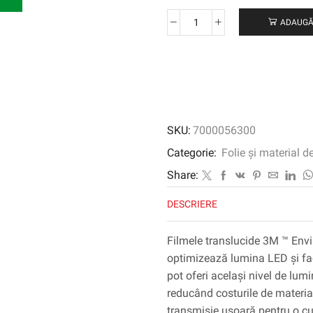
ADAUGĂ
Cantitate
3M
™
Envision
™
Film
grafic
SKU:
7000056300
translucid
3730-
Categorie:
Folie și material d
156L,
Share:
VIVID
GREEN,
DESCRIERE
1220
mm
Filmele translucide 3M ™ Envi
x
optimizează lumina LED și face
45,72
m
pot oferi același nivel de lum
reducând costurile de material
transmisie ușoară pentru o cu