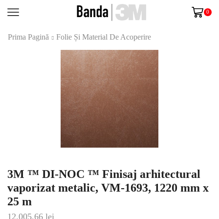
0
Prima Pagină
Folie Și Material De Acoperire
3M ™ DI-NOC ™ Finisaj arhitectural
vaporizat metalic, VM-1693, 1220 mm x
25 m
12.005,66
lei