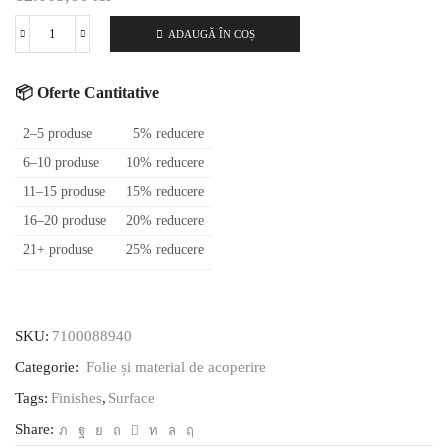
ADAUGĂ ÎN COȘ
Cantitate
3M
™
📦 Oferte Cantitative
DI-
NOC
2–5 produse
5% reducere
™
6–10 produse
10% reducere
Finisaj
11–15 produse
15% reducere
arhitectural
vaporizat
16–20 produse
20% reducere
metalic,
21+ produse
25% reducere
VM-
1693,
1220
mm
SKU:
7100088940
x
Categorie:
Folie și material de acoperire
25
m
Tags:
Finishes
,
Surface
Share: