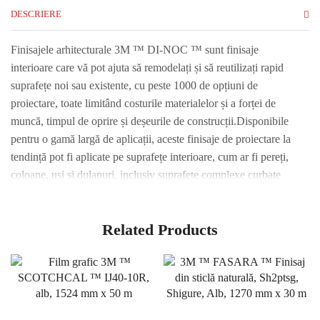
DESCRIERE
Finisajele arhitecturale 3M ™ DI-NOC ™ sunt finisaje
interioare care vă pot ajuta să remodelați și să reutilizați rapid
suprafețe noi sau existente, cu peste 1000 de opțiuni de
proiectare, toate limitând costurile materialelor și a forței de
muncă, timpul de oprire și deșeurile de construcții.Disponibile
pentru o gamă largă de aplicații, aceste finisaje de proiectare la
tendință pot fi aplicate pe suprafețe interioare, cum ar fi pereți,
coloane, uși și dulapuri, inclusiv suprafețe complexe curbate
(3D).Tehnologia adezivă 3M ™ ™ Complly ™ elimină practic
bulele de aer, simplificând și accelerând procesul de aplicare.
Related Products