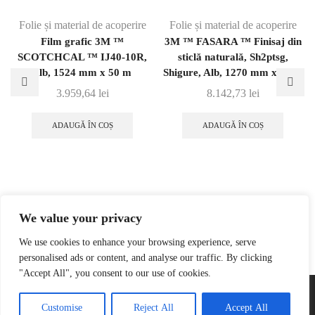
Folie și material de acoperire
Folie și material de acoperire
Film grafic 3M ™
3M ™ FASARA ™ Finisaj din
SCOTCHCAL ™ IJ40-10R,
sticlă naturală, Sh2ptsg,
alb, 1524 mm x 50 m
Shigure, Alb, 1270 mm x 30 m
3.959,64
lei
8.142,73
lei
ADAUGĂ ÎN COȘ
ADAUGĂ ÎN COȘ
We value your privacy
We use cookies to enhance your browsing experience, serve
personalised ads or content, and analyse our traffic. By clicking
"Accept All", you consent to our use of cookies.
Customise
Reject All
Accept All