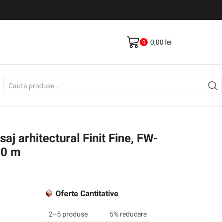
Livrare gratis la comenzi >500Lei
Vezi Produse
0,00
lei
0
Search
input
aj arhitectural Finit Fine, FW-
50 m
Oferte Cantitative
2–5 produse
5% reducere