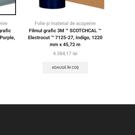
rire
Folie și material de acoperire
Folie
rafic
Filmul grafic 3M ™ SCOTCHCAL ™
3M ™ FA
Purple,
Electrocut ™ 7125-27, Indigo, 1220
natura
mm x 45,72 m
4.384,17
lei
ADAUGĂ ÎN COȘ