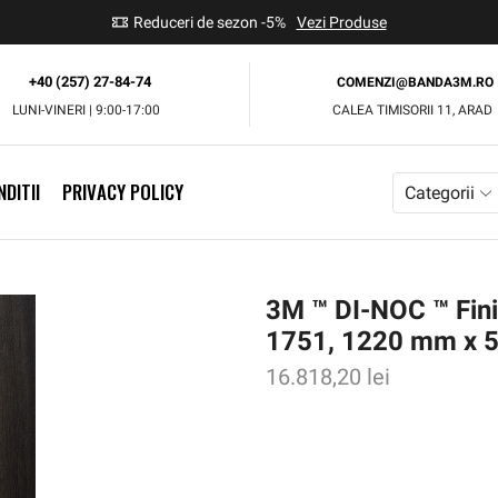
use
Reduceri de sezon -5%
Vezi Produse
+40 (257) 27-84-74
COMENZI@BANDA3M.RO
LUNI-VINERI | 9:00-17:00
CALEA TIMISORII 11, ARAD
DITII
PRIVACY POLICY
Categorii
3M ™ DI-NOC ™ Finis
1751, 1220 mm x 
16.818,20
lei