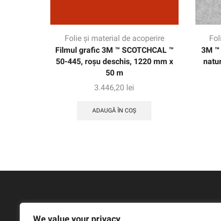
Folie și material de acoperire
Fol
Filmul grafic 3M ™ SCOTCHCAL ™
3M ™ 
50-445, roșu deschis, 1220 mm x
natur
50 m
3.446,20
lei
ADAUGĂ ÎN COȘ
We value your privacy