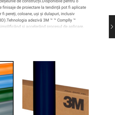
deșeurile de construcții.Disponibile pentru o
 finisaje de proiectare la tendință pot fi aplicate
fi pereți, coloane, uși și dulapuri, inclusiv
(3D).Tehnologia adezivă 3M ™ ™ Complly ™
 simplificând și accelerând procesul de aplicare.