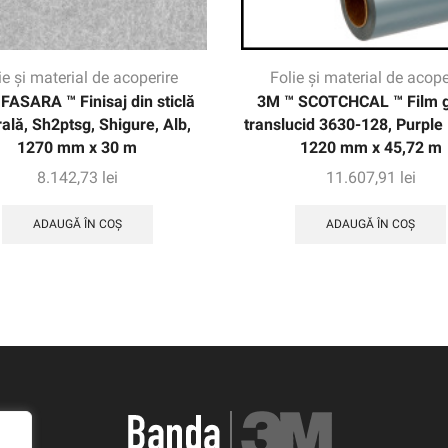
ie și material de acoperire
Folie și material de acope
FASARA ™ Finisaj din sticlă
3M ™ SCOTCHCAL ™ Film g
ală, Sh2ptsg, Shigure, Alb,
translucid 3630-128, Purple 
1270 mm x 30 m
1220 mm x 45,72 m
8.142,73
lei
11.607,91
lei
ADAUGĂ ÎN COȘ
ADAUGĂ ÎN COȘ