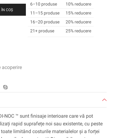
6–10 produse
10% reducere
 ÎN COȘ
11–15 produse
15% reducere
16–20 produse
20% reducere
21+ produse
25% reducere
e acoperire
DI-NOC ™ sunt finisaje interioare care vă pot
lizați rapid suprafețe noi sau existente, cu peste
toate limitând costurile materialelor și a forței