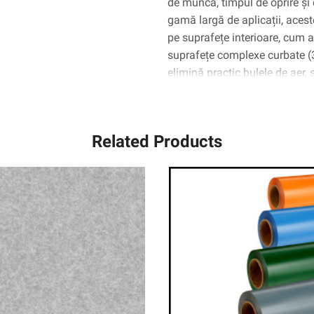
de muncă, timpul de oprire și 
gamă largă de aplicații, aceste
pe suprafețe interioare, cum ar 
suprafețe complexe curbate 
elimină practic bulele de aer,
Related Products