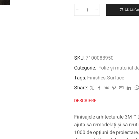
ADAUGĂ
Cantitate
3M
™
DI-
NOC
™
Finisaj
SKU:
7100088950
arhitectural
Finit
Categorie:
Folie și material d
Fine,
Tags:
Finishes
,
Surface
FW-
1751,
Share:
1220
DESCRIERE
mm
x
50
Finisajele arhitecturale 3M ™ 
m
ajuta să remodelați și să reuti
1000 de opțiuni de proiectare, 