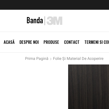
zi Produse
Livrare gratis la comenzi >500Lei
Vezi Prod
ACASĂ
DESPRE NOI
PRODUSE
CONTACT
TERMENI SI CON
Prima Pagină
Folie Și Material De Acoperire