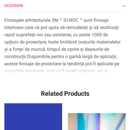
DESCRIERE
Finisajele arhitecturale 3M ™ DI-NOC ™ sunt finisaje
interioare care vă pot ajuta să remodelați și să reutilizați
rapid suprafețe noi sau existente, cu peste 1000 de
opțiuni de proiectare, toate limitând costurile materialelor
și a forței de muncă, timpul de oprire și deșeurile de
construcții.Disponibile pentru o gamă largă de aplicații,
aceste finisaje de proiectare la tendință pot fi aplicate pe
suprafețe interioare, cum ar fi pereți, coloane, uși și
dulapuri, inclusiv suprafețe complexe curbate
(3D).Tehnologia adezivă 3M ™ ™ Complly ™ elimină
Related Products
practic bulele de aer, simplificând și accelerând procesul
de aplicare.