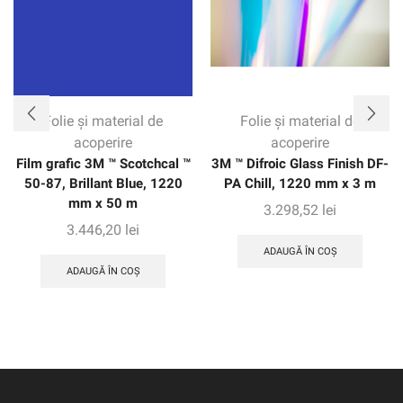
Folie și material de
Folie și material de
acoperire
acoperire
Film grafic 3M ™ Scotchcal ™
3M ™ Difroic Glass Finish DF-
50-87, Brillant Blue, 1220
PA Chill, 1220 mm x 3 m
mm x 50 m
3.298,52
lei
3.446,20
lei
ADAUGĂ ÎN COȘ
ADAUGĂ ÎN COȘ