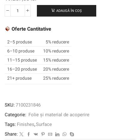
ADAUGĂ ÎN COȘ
Cantitate
3M
™
Oferte Cantitative
DI-
NOC
2–5 produse
5% reducere
™
6–10 produse
10% reducere
Finisaj
11–15 produse
15% reducere
arhitectural
Suede,
16–20 produse
20% reducere
Matte,
21+ produse
25% reducere
Su-
2235MT,
1220
mm
SKU:
7100231846
x
Categorie:
Folie și material de acoperire
50
m
Tags:
Finishes
,
Surface
Share: