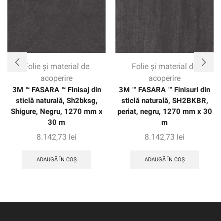
Folie și material de
Folie și material de
acoperire
acoperire
3M ™ FASARA ™ Finisaj din
3M ™ FASARA ™ Finisuri din
sticlă naturală, Sh2bksg,
sticlă naturală, SH2BKBR,
Shigure, Negru, 1270 mm x
periat, negru, 1270 mm x 30
30 m
m
8.142,73
lei
8.142,73
lei
ADAUGĂ ÎN COȘ
ADAUGĂ ÎN COȘ