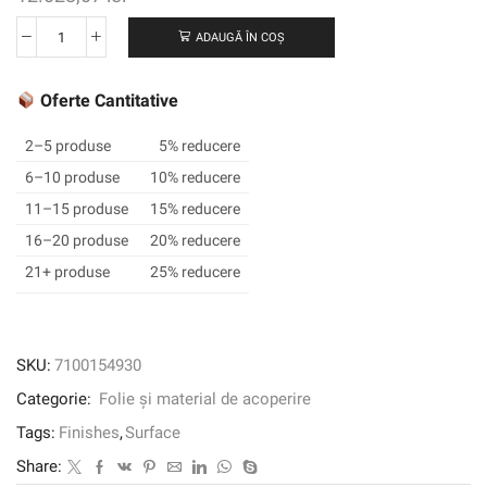
ADAUGĂ ÎN COȘ
Cantitate
3M
™
Oferte Cantitative
DI-
NOC
2–5 produse
5% reducere
™
6–10 produse
10% reducere
Finisaj
11–15 produse
15% reducere
arhitectural
rezistent
16–20 produse
20% reducere
la
21+ produse
25% reducere
abraziune,
FW-
625
AR,
SKU:
7100154930
1220
Categorie:
Folie și material de acoperire
mm
x
Tags:
Finishes
,
Surface
25
Share:
m