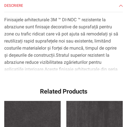
DESCRIERE
Finisajele arhitecturale 3M ™ DI-NOC ™ rezistente la
abraziune sunt finisaje decorative de suprafață pentru
zone cu trafic ridicat care vă pot ajuta să remodelați și să
reutilizați rapid suprafețele noi sau existente, limitând
costurile materialelor și forței de muncă, timpul de oprire
și deșeurile de construcții.Stratul superior rezistent la
abraziune reduce vizibilitatea zgârieturilor pentru
aplicațiile interioare.Aceste finisaje arhitecturale din seria
Di-Noc AR sunt filme durabile și sunt disponibile în
diverse modele, culori și texturi precum lemn, metal și
Related Products
piatră.Acestea pot fi aplicate pe suprafețe metalice, lemn,
sticlă și complexe curbate (3D).Tehnologia adezivă 3M ™
™ Complly ™ elimină practic bulele de aer, simplificând și
accelerând procesul de aplicare.