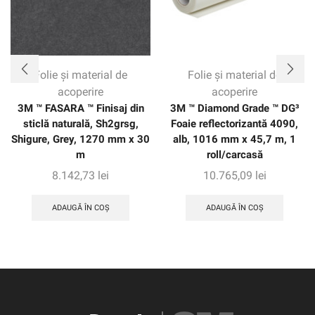
Folie și material de
Folie și material de
acoperire
acoperire
3M ™ FASARA ™ Finisaj din
3M ™ Diamond Grade ™ DG³
sticlă naturală, Sh2grsg,
Foaie reflectorizantă 4090,
Shigure, Grey, 1270 mm x 30
alb, 1016 mm x 45,7 m, 1
m
roll/carcasă
8.142,73
lei
10.765,09
lei
ADAUGĂ ÎN COȘ
ADAUGĂ ÎN COȘ