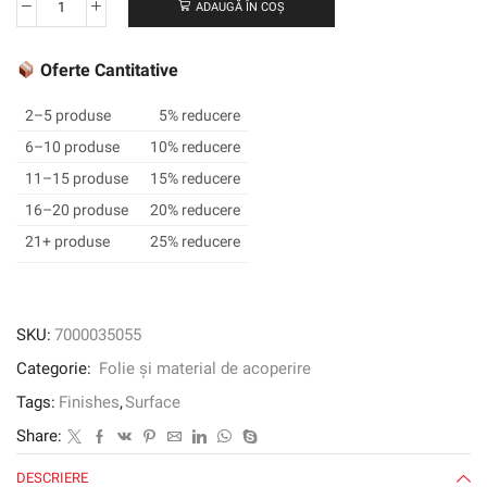
ADAUGĂ ÎN COȘ
Cantitate
3M
™
Oferte Cantitative
DI-
NOC
2–5 produse
5% reducere
™
6–10 produse
10% reducere
Finisaj
11–15 produse
15% reducere
arhitectural
Finit
16–20 produse
20% reducere
Fine,
21+ produse
25% reducere
FW-
7007,
1220
mm
SKU:
7000035055
x
Categorie:
Folie și material de acoperire
50
m
Tags:
Finishes
,
Surface
Share:
DESCRIERE