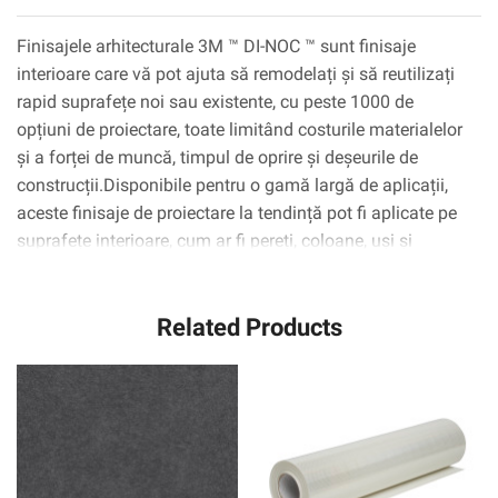
Finisajele arhitecturale 3M ™ DI-NOC ™ sunt finisaje
interioare care vă pot ajuta să remodelați și să reutilizați
rapid suprafețe noi sau existente, cu peste 1000 de
opțiuni de proiectare, toate limitând costurile materialelor
și a forței de muncă, timpul de oprire și deșeurile de
construcții.Disponibile pentru o gamă largă de aplicații,
aceste finisaje de proiectare la tendință pot fi aplicate pe
suprafețe interioare, cum ar fi pereți, coloane, uși și
dulapuri, inclusiv suprafețe complexe curbate
(3D).Tehnologia adezivă 3M ™ ™ Complly ™ elimină
Related Products
practic bulele de aer, simplificând și accelerând procesul
de aplicare.