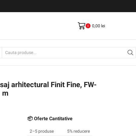
Livrare gratis la comenzi >500Lei
Vezi Produse
0,00
lei
0
Search
input
aj arhitectural Finit Fine, FW-
0 m
📦 Oferte Cantitative
2–5 produse
5% reducere