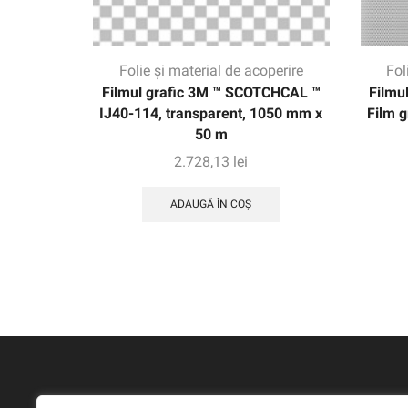
Folie și material de acoperire
Fol
Filmul grafic 3M ™ SCOTCHCAL ™
Filmu
IJ40-114, transparent, 1050 mm x
Film g
50 m
2.728,13
lei
ADAUGĂ ÎN COȘ