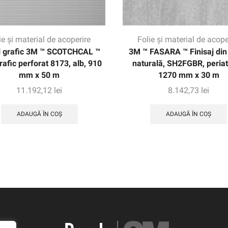
ie și material de acoperire
Folie și material de acope
l grafic 3M ™ SCOTCHCAL ™
3M ™ FASARA ™ Finisaj din 
rafic perforat 8173, alb, 910
naturală, SH2FGBR, periat,
mm x 50 m
1270 mm x 30 m
11.192,12
lei
8.142,73
lei
ADAUGĂ ÎN COȘ
ADAUGĂ ÎN COȘ