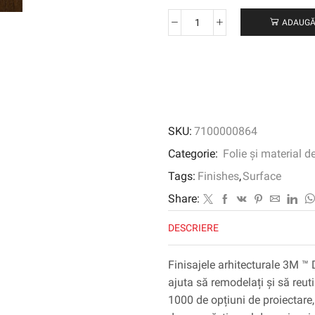
ADAUGĂ
Cantitate
3M
™
DI-
NOC
™
Finisaj
SKU:
7100000864
arhitectural
Finit
Categorie:
Folie și material d
Fine,
Tags:
Finishes
,
Surface
FW-
650,
Share:
1220
DESCRIERE
mm
x
50
Finisajele arhitecturale 3M ™ 
m
ajuta să remodelați și să reuti
1000 de opțiuni de proiectare, 