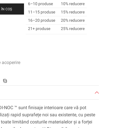
6–10 produse
10% reducere
 ÎN COȘ
11–15 produse
15% reducere
16–20 produse
20% reducere
21+ produse
25% reducere
e acoperire
DI-NOC ™ sunt finisaje interioare care vă pot
lizați rapid suprafețe noi sau existente, cu peste
toate limitând costurile materialelor și a forței