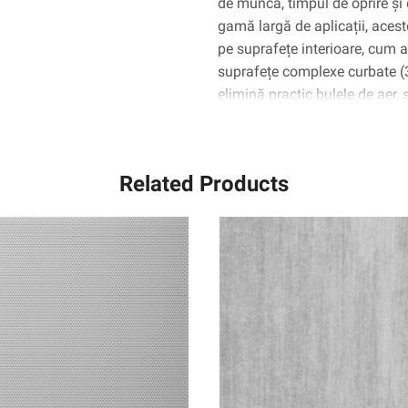
de muncă, timpul de oprire și 
gamă largă de aplicații, aceste
pe suprafețe interioare, cum ar 
suprafețe complexe curbate 
elimină practic bulele de aer,
Related Products