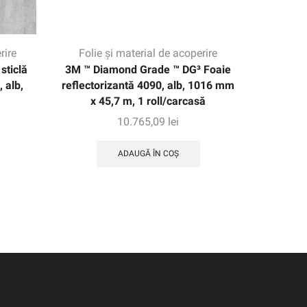
rire
Folie și material de acoperire
Folie
sticlă
3M ™ Diamond Grade ™ DG³ Foaie
3M ™ FAS
 alb,
reflectorizantă 4090, alb, 1016 mm
naturală
x 45,7 m, 1 roll/carcasă
10.765,09
lei
ADAUGĂ ÎN COȘ