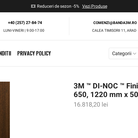
use
Reduceri de sezon -5%
Vezi Produse
+40 (257) 27-84-74
COMENZI@BANDA3M.RO
LUNI-VINERI | 9:00-17:00
CALEA TIMISORII 11, ARAD
DITII
PRIVACY POLICY
Categorii
3M ™ DI-NOC ™ Finis
650, 1220 mm x 5
16.818,20
lei