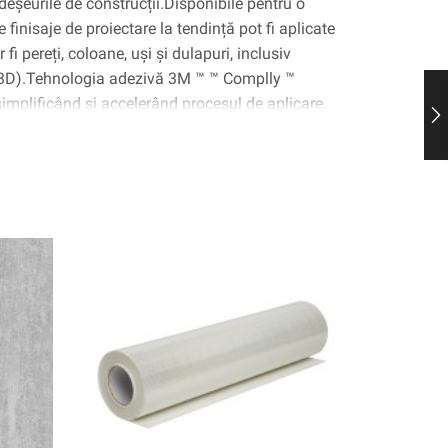
deșeurile de construcții.Disponibile pentru o
 finisaje de proiectare la tendință pot fi aplicate
fi pereți, coloane, uși și dulapuri, inclusiv
(3D).Tehnologia adezivă 3M ™ ™ Complly ™
 simplificând și accelerând procesul de aplicare.