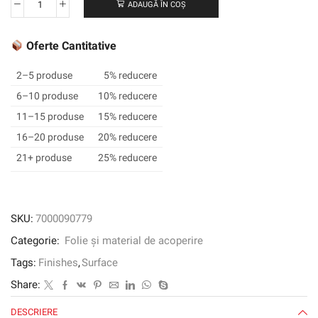
ADAUGĂ ÎN COȘ
Cantitate
3M
™
Oferte Cantitative
DI-
NOC
2–5 produse
5% reducere
™
6–10 produse
10% reducere
Finisaj
11–15 produse
15% reducere
arhitectural
Finit
16–20 produse
20% reducere
Fine,
21+ produse
25% reducere
FW-
1123,
1220
mm
SKU:
7000090779
x
Categorie:
Folie și material de acoperire
50
m
Tags:
Finishes
,
Surface
Share:
DESCRIERE