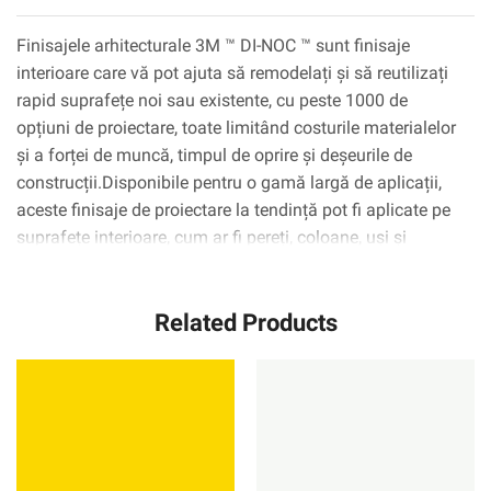
Finisajele arhitecturale 3M ™ DI-NOC ™ sunt finisaje
interioare care vă pot ajuta să remodelați și să reutilizați
rapid suprafețe noi sau existente, cu peste 1000 de
opțiuni de proiectare, toate limitând costurile materialelor
și a forței de muncă, timpul de oprire și deșeurile de
construcții.Disponibile pentru o gamă largă de aplicații,
aceste finisaje de proiectare la tendință pot fi aplicate pe
suprafețe interioare, cum ar fi pereți, coloane, uși și
dulapuri, inclusiv suprafețe complexe curbate
(3D).Tehnologia adezivă 3M ™ ™ Complly ™ elimină
Related Products
practic bulele de aer, simplificând și accelerând procesul
de aplicare.