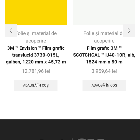
Folie și material de
Folie și material de
acoperire
acoperire
3M ™ Envision ™ Film grafic
Film grafic 3M ™
translucid 3730-015L,
SCOTCHCAL ™ IJ40-10R, alb,
galben, 1220 mm x 45,72 m
1524 mm x 50 m
12.781,96
lei
3.959,64
lei
ADAUGĂ ÎN COȘ
ADAUGĂ ÎN COȘ