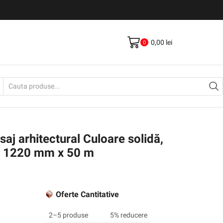
Livrare gratis la comenzi >500Lei
Vezi Produse
0,00
lei
0
Search
input
aj arhitectural Culoare solidă,
, 1220 mm x 50 m
Oferte Cantitative
2–5 produse
5% reducere