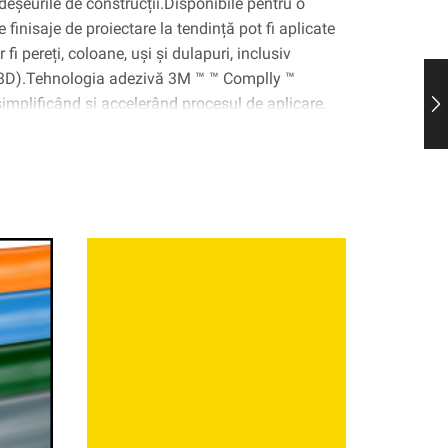
deșeurile de construcții.Disponibile pentru o
 finisaje de proiectare la tendință pot fi aplicate
fi pereți, coloane, uși și dulapuri, inclusiv
(3D).Tehnologia adezivă 3M ™ ™ Complly ™
 simplificând și accelerând procesul de aplicare.