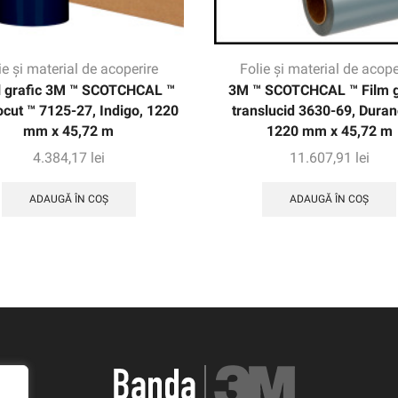
ie și material de acoperire
Folie și material de acope
l grafic 3M ™ SCOTCHCAL ™
3M ™ SCOTCHCAL ™ Film g
ocut ™ 7125-27, Indigo, 1220
translucid 3630-69, Duran
mm x 45,72 m
1220 mm x 45,72 m
4.384,17
lei
11.607,91
lei
ADAUGĂ ÎN COȘ
ADAUGĂ ÎN COȘ