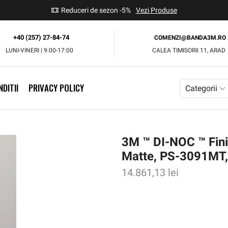
use
Reduceri de sezon -5%
Vezi Produse
+40 (257) 27-84-74
COMENZI@BANDA3M.RO
LUNI-VINERI | 9:00-17:00
CALEA TIMISORII 11, ARAD
DITII
PRIVACY POLICY
Categorii
3M ™ DI-NOC ™ Finis
Matte, PS-3091MT
14.861,13
lei