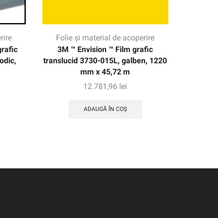
rire
Folie și material de acoperire
Folie
rafic
3M ™ Envision ™ Film grafic
3M ™ SC
odic,
translucid 3730-015L, galben, 1220
efecte 
mm x 45,72 m
12.781,96
lei
ADAUGĂ ÎN COȘ