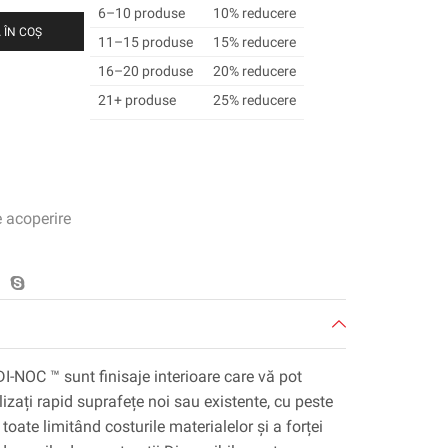
6–10 produse
10% reducere
 ÎN COȘ
11–15 produse
15% reducere
16–20 produse
20% reducere
21+ produse
25% reducere
e acoperire
DI-NOC ™ sunt finisaje interioare care vă pot
lizați rapid suprafețe noi sau existente, cu peste
toate limitând costurile materialelor și a forței