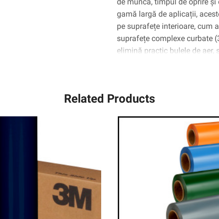
de muncă, timpul de oprire și 
gamă largă de aplicații, aceste
pe suprafețe interioare, cum ar 
suprafețe complexe curbate 
elimină practic bulele de aer,
Related Products