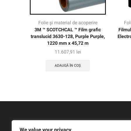
Folie și material de acoperire
Fol
3M ™ SCOTCHCAL ™ Film grafic
Filmu
translucid 3630-128, Purple Purple,
Electr
1220 mm x 45,72 m
11.607,91
lei
ADAUGĂ ÎN COȘ
We value your privacy