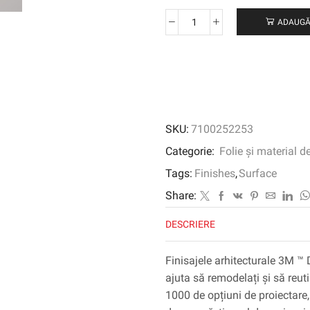
ADAUGĂ
Cantitate
3M
™
DI-
NOC
™
Finisaj
SKU:
7100252253
arhitectural
Culoare
Categorie:
Folie și material d
solidă,
Tags:
Finishes
,
Surface
Matte,
PS-
Share:
3091MT,
DESCRIERE
1220
mm
x
Finisajele arhitecturale 3M ™ 
50
ajuta să remodelați și să reuti
m
1000 de opțiuni de proiectare, 