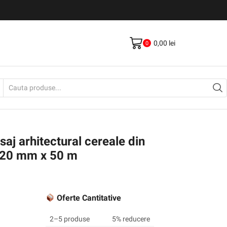
Livrare gratis la comenzi >500Lei
Vezi Produse
0,00
lei
0
Search
input
aj arhitectural cereale din
220 mm x 50 m
Oferte Cantitative
2–5 produse
5% reducere