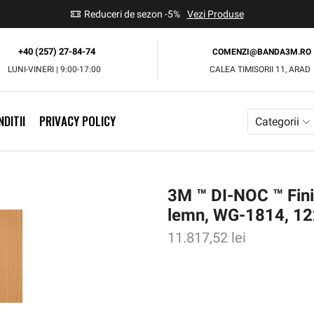
use
Reduceri de sezon -5%
Vezi Produse
+40 (257) 27-84-74
COMENZI@BANDA3M.RO
LUNI-VINERI | 9:00-17:00
CALEA TIMISORII 11, ARAD
DITII
PRIVACY POLICY
Categorii
3M ™ DI-NOC ™ Finis
lemn, WG-1814, 1
11.817,52
lei