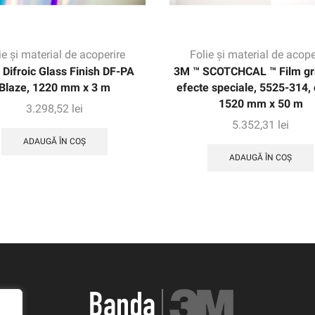
ie și material de acoperire
Folie și material de acope
 Difroic Glass Finish DF-PA
3M ™ SCOTCHCAL ™ Film gra
Blaze, 1220 mm x 3 m
efecte speciale, 5525-314, 
1520 mm x 50 m
3.298,52
lei
5.352,31
lei
ADAUGĂ ÎN COȘ
ADAUGĂ ÎN COȘ