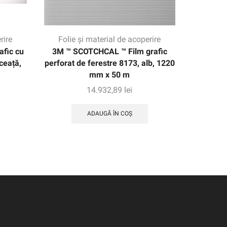
rire
Folie și material de acoperire
Folie
fic cu
3M ™ SCOTCHCAL ™ Film grafic
3M ™ S
ceață,
perforat de ferestre 8173, alb, 1220
Graphi
mm x 50 m
Roș
14.932,89
lei
ADAUGĂ ÎN COȘ