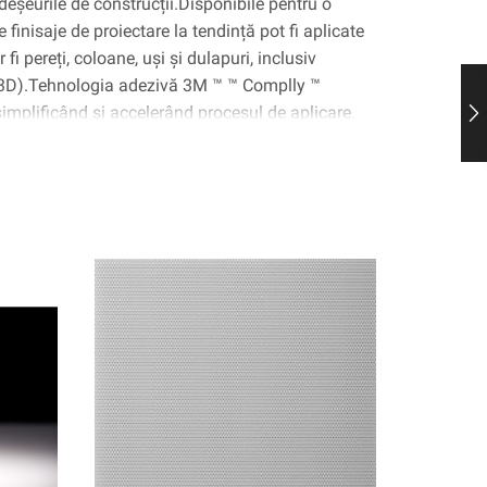
deșeurile de construcții.Disponibile pentru o
 finisaje de proiectare la tendință pot fi aplicate
fi pereți, coloane, uși și dulapuri, inclusiv
(3D).Tehnologia adezivă 3M ™ ™ Complly ™
 simplificând și accelerând procesul de aplicare.