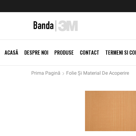
zi Produse
Livrare gratis la comenzi >500Lei
Vezi Prod
ACASĂ
DESPRE NOI
PRODUSE
CONTACT
TERMENI SI CON
Prima Pagină
Folie Și Material De Acoperire