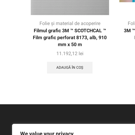
Folie și material de acoperire
Fol
Filmul grafic 3M ™ SCOTCHCAL ™
3M ™
Film grafic perforat 8173, alb, 910
mm x 50 m
11.192,12
lei
ADAUGĂ ÎN COȘ
We value your privacy