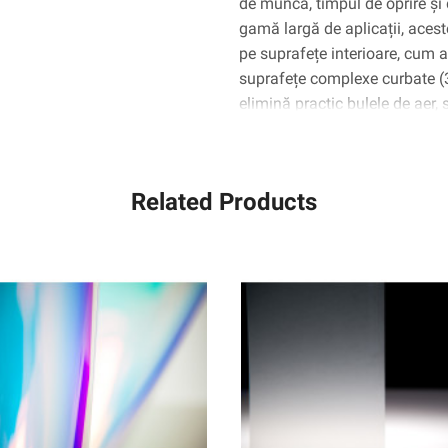
de muncă, timpul de oprire și 
gamă largă de aplicații, aceste
pe suprafețe interioare, cum ar 
suprafețe complexe curbate 
elimină practic bulele de aer,
Related Products