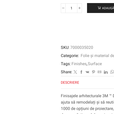
ADAUGĂ
Cantitate
3M
™
DI-
NOC
™
Finisaj
SKU:
7000035020
arhitectural
cereale
Categorie:
Folie și material d
din
Tags:
Finishes
,
Surface
lemn,
WG-
Share:
1814,
DESCRIERE
1220
mm
x
Finisajele arhitecturale 3M ™ 
50
ajuta să remodelați și să reuti
m
1000 de opțiuni de proiectare, 