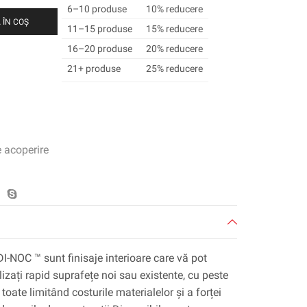
6–10 produse
10% reducere
 ÎN COȘ
11–15 produse
15% reducere
16–20 produse
20% reducere
21+ produse
25% reducere
e acoperire
DI-NOC ™ sunt finisaje interioare care vă pot
lizați rapid suprafețe noi sau existente, cu peste
toate limitând costurile materialelor și a forței