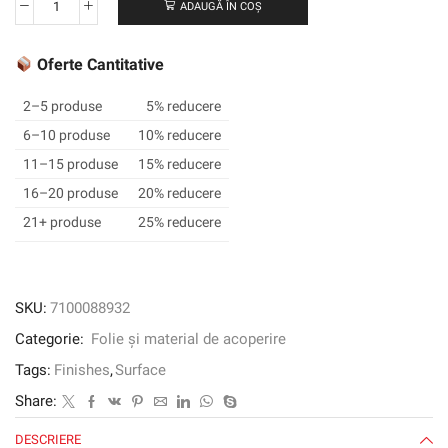
ADAUGĂ ÎN COȘ
Cantitate
3M™
DI-
Oferte Cantitative
NOC™
Architectural
2–5 produse
5% reducere
Finish
6–10 produse
10% reducere
Metallic,
11–15 produse
15% reducere
ME-
1685,
16–20 produse
20% reducere
1220
21+ produse
25% reducere
mm
x
50
m
SKU:
7100088932
Categorie:
Folie și material de acoperire
Tags:
Finishes
,
Surface
Share:
DESCRIERE