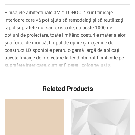
Finisajele arhitecturale 3M ™ DI-NOC ™ sunt finisaje
interioare care vă pot ajuta să remodelați și să reutilizați
rapid suprafețe noi sau existente, cu peste 1000 de
opțiuni de proiectare, toate limitând costurile materialelor
și a forței de muncă, timpul de oprire și deșeurile de
construcții.Disponibile pentru o gamă largă de aplicații,
aceste finisaje de proiectare la tendință pot fi aplicate pe
suprafețe interioare, cum ar fi pereți, coloane, uși și
dulapuri, inclusiv suprafețe complexe curbate
(3D).Tehnologia adezivă 3M ™ ™ Complly ™ elimină
Related Products
practic bulele de aer, simplificând și accelerând procesul
de aplicare.