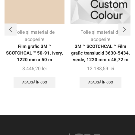
Folie și material de
Folie și material de
acoperire
acoperire
Film grafic 3M ™
3M ™ SCOTCHCAL ™ Film
SCOTCHCAL ™ 50-91, Ivory,
grafic translucid 3630-5434,
1220 mm x 50 m
verde, 1220 mm x 45,72 m
3.446,20
lei
12.188,59
lei
ADAUGĂ ÎN COȘ
ADAUGĂ ÎN COȘ