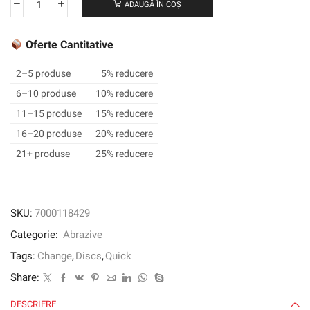
ADAUGĂ ÎN COȘ
Cantitate
3M
™
Oferte Cantitative
Cubitron
™
2–5 produse
5% reducere
II
6–10 produse
10% reducere
ROLOC
11–15 produse
15% reducere
™
FIBER
16–20 produse
20% reducere
DISC
21+ produse
25% reducere
982C,
50
mm,
36+
SKU:
7000118429
Categorie:
Abrazive
Tags:
Change
,
Discs
,
Quick
Share:
DESCRIERE