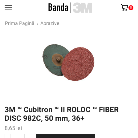
0
Prima Pagină
Abrazive
3M ™ Cubitron ™ II ROLOC ™ FIBER
DISC 982C, 50 mm, 36+
8,65
lei