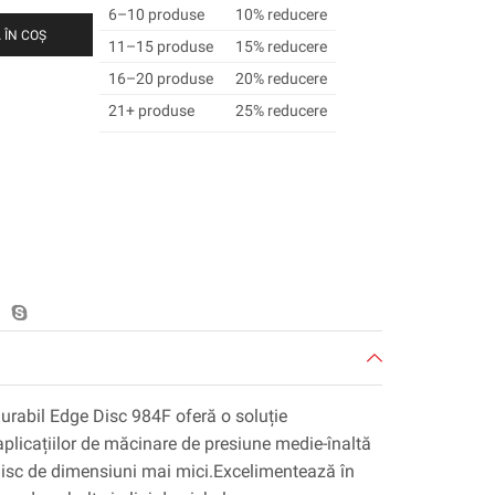
6–10 produse
10% reducere
 ÎN COȘ
11–15 produse
15% reducere
16–20 produse
20% reducere
21+ produse
25% reducere
urabil Edge Disc 984F oferă o soluție
plicațiilor de măcinare de presiune medie-înaltă
disc de dimensiuni mai mici.Excelimentează în