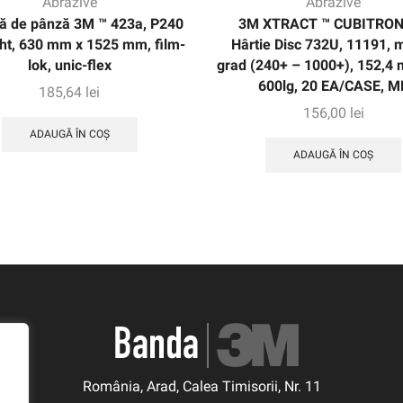
Abrazive
Abrazive
ă de pânză 3M ™ 423a, P240
3M XTRACT ™ CUBITRON 
ht, 630 mm x 1525 mm, film-
Hârtie Disc 732U, 11191, m
lok, unic-flex
grad (240+ – 1000+), 152,4 
600lg, 20 EA/CASE, M
185,64
lei
156,00
lei
ADAUGĂ ÎN COȘ
ADAUGĂ ÎN COȘ
România, Arad, Calea Timisorii, Nr. 11