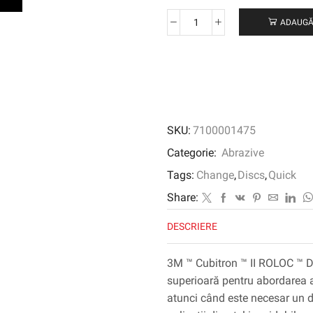
ADAUGĂ
Cantitate
3M
™
Cubitron
™
II
ROLOC
SKU:
7100001475
™
DISC
Categorie:
Abrazive
984F,
Tags:
Change
,
Discs
,
Quick
50
mm,
Share:
R200p,
DESCRIERE
60+
3M ™ Cubitron ™ II ROLOC ™ D
superioară pentru abordarea a
atunci când este necesar un 