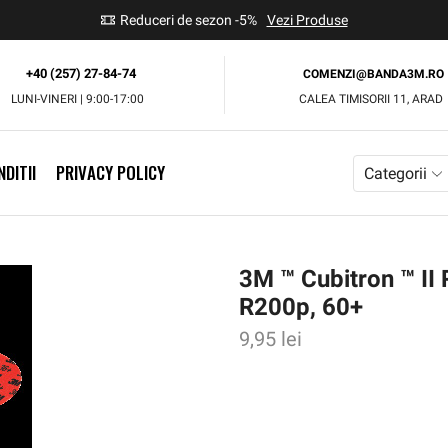
use
Reduceri de sezon -5%
Vezi Produse
+40 (257) 27-84-74
COMENZI@BANDA3M.RO
LUNI-VINERI | 9:00-17:00
CALEA TIMISORII 11, ARAD
DITII
PRIVACY POLICY
Categorii
3M ™ Cubitron ™ I
R200p, 60+
9,95
lei