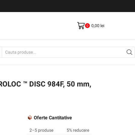
Livrare gratis la comenzi >500Lei
Vezi Produse
0,00
lei
0
Search
input
I ROLOC ™ DISC 984F, 50 mm,
Oferte Cantitative
2–5 produse
5% reducere