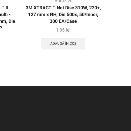
Abrazive
™ II
3M XTRACT ™ Net Disc 310W, 220+,
3M ™ CUB
ulti -
127 mm x NH, Die 500x, 50/Inner,
ROLL 7
mm, Die
300 EA/Case
mm X NH, 
P
1,85
lei
ADAUGĂ ÎN COȘ