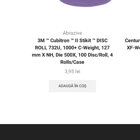
Abrazive
3M ™ Cubitron ™ II Stikit ™ DISC
Centur
ROLL 732U, 1000+ C-Weight, 127
XF-We
mm X NH, Die 500X, 100 Disc/Roll, 4
Rolls/Case
3,95
lei
ADAUGĂ ÎN COȘ