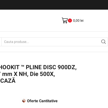
Livrare gratis la comenzi >500Lei
Vezi Produse
0,00
lei
0
Search
input
I HOOKIT ™ PLINE DISC 900DZ,
7 mm X NH, Die 500X,
A/CAZĂ
Oferte Cantitative