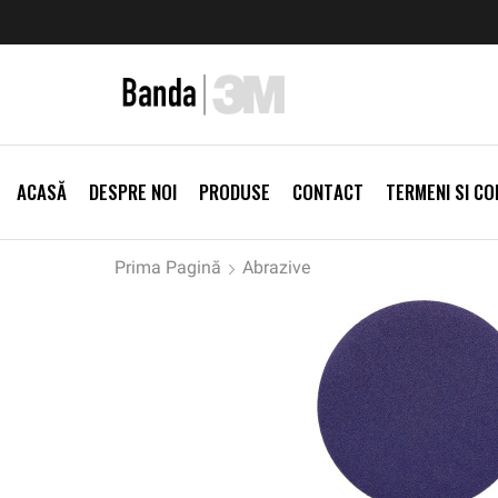
zi Produse
Livrare gratis la comenzi >500Lei
Vezi Prod
ACASĂ
DESPRE NOI
PRODUSE
CONTACT
TERMENI SI CON
Prima Pagină
Abrazive