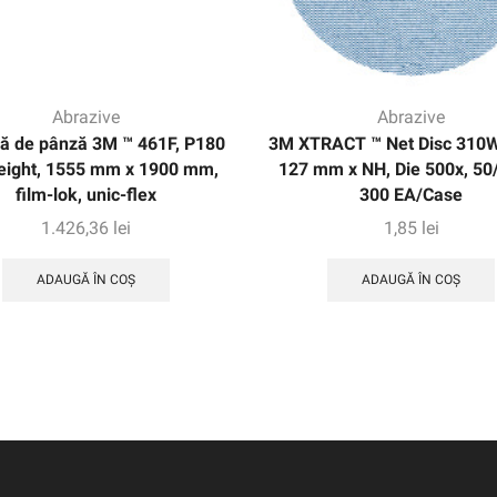
Abrazive
Abrazive
ă de pânză 3M ™ 461F, P180
3M XTRACT ™ Net Disc 310W
ight, 1555 mm x 1900 mm,
127 mm x NH, Die 500x, 50/
film-lok, unic-flex
300 EA/Case
1.426,36
lei
1,85
lei
ADAUGĂ ÎN COȘ
ADAUGĂ ÎN COȘ