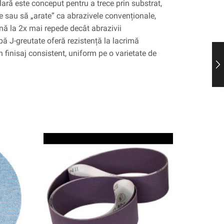
ară este conceput pentru a trece prin substrat,
e sau să „arate” ca abrazivele convenționale,
nă la 2x mai repede decât abrazivii
ă J-greutate oferă rezistență la lacrimă
n finisaj consistent, uniform pe o varietate de