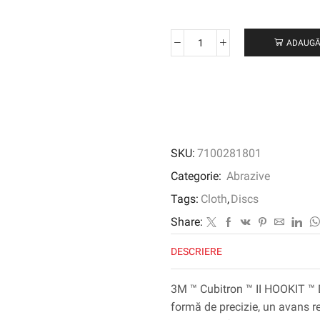
ADAUGĂ
Cantitate
3M
™
Cubitron
™
II
HOOKIT
SKU:
7100281801
™
PLINE
Categorie:
Abrazive
DISC
Tags:
Cloth
,
Discs
900DZ,
220+
Share:
J-
DESCRIERE
Weight,
127
mm
3M ™ Cubitron ™ II HOOKIT ™ 
X
formă de precizie, un avans r
NH,