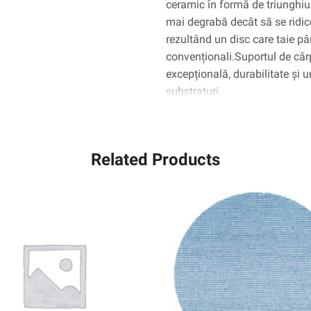
ceramic în formă de triunghiul
Die
mai degrabă decât să se ridic
500X,
rezultând un disc care taie pâ
50/Carton,
convenționali.Suportul de cârp
250
EA/CAZĂ
excepțională, durabilitate și u
substraturi.
Related Products