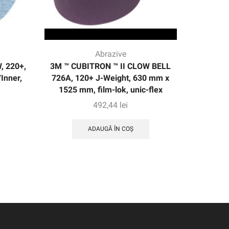
Abrazive
, 220+,
3M ™ CUBITRON ™ II CLOW BELL
Centură 
Inner,
726A, 120+ J-Weight, 630 mm x
J-Weight
1525 mm, film-lok, unic-flex
492,44
lei
ADAUGĂ ÎN COȘ