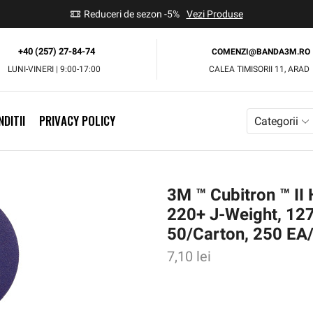
use
Reduceri de sezon -5%
Vezi Produse
+40 (257) 27-84-74
COMENZI@BANDA3M.RO
LUNI-VINERI | 9:00-17:00
CALEA TIMISORII 11, ARAD
DITII
PRIVACY POLICY
Categorii
3M ™ Cubitron ™ I
220+ J-Weight, 12
50/Carton, 250 E
7,10
lei