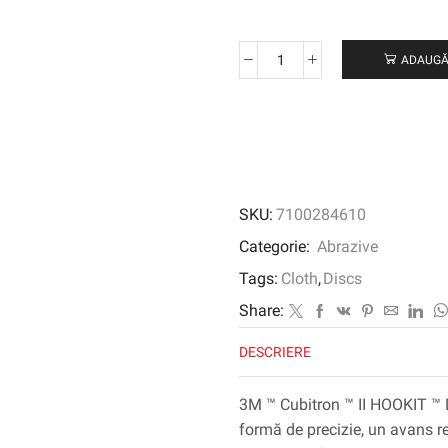
ADAUGĂ
Cantitate
3M
™
Cubitron
™
II
Hookit
SKU:
7100284610
™
Pânză
Categorie:
Abrazive
Disc
Tags:
Cloth
,
Discs
900DZ,
80+
Share:
J-
DESCRIERE
Weight,
152
mm
3M ™ Cubitron ™ II HOOKIT ™ 
X
formă de precizie, un avans r
NH,