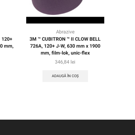
Abrazive
, 120+
3M ™ CUBITRON ™ II CLOW BELL
3M XTRA
00 mm,
726A, 120+ J-W, 630 mm x 1900
de hârti
mm, film-lok, unic-flex
m
346,84
lei
ADAUGĂ ÎN COȘ