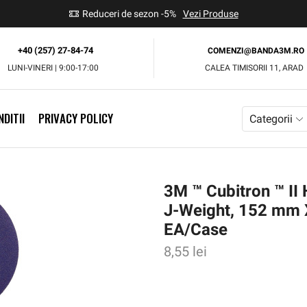
use
Reduceri de sezon -5%
Vezi Produse
+40 (257) 27-84-74
COMENZI@BANDA3M.RO
LUNI-VINERI | 9:00-17:00
CALEA TIMISORII 11, ARAD
DITII
PRIVACY POLICY
Categorii
3M ™ Cubitron ™ II
J-Weight, 152 mm X
EA/Case
8,55
lei