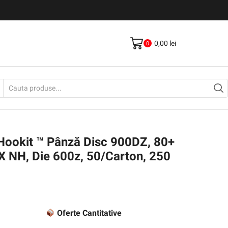
Livrare gratis la comenzi >500Lei
Vezi Produse
0,00
lei
0
Search
input
 Hookit ™ Pânză Disc 900DZ, 80+
 NH, Die 600z, 50/Carton, 250
Oferte Cantitative