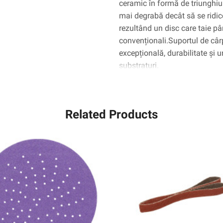
ceramic în formă de triunghiul
Die
mai degrabă decât să se ridic
600z,
rezultând un disc care taie pâ
50/Carton,
convenționali.Suportul de cârp
250
EA/Case
excepțională, durabilitate și u
substraturi.
Related Products