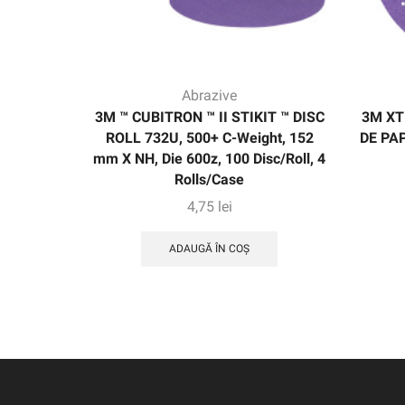
Abrazive
3M ™ CUBITRON ™ II STIKIT ™ DISC
3M XT
ROLL 732U, 500+ C-Weight, 152
DE PAP
mm X NH, Die 600z, 100 Disc/Roll, 4
Rolls/Case
4,75
lei
ADAUGĂ ÎN COȘ