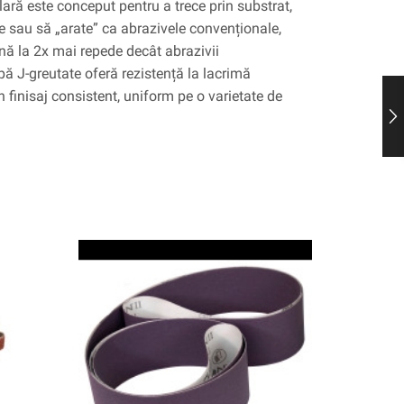
ară este conceput pentru a trece prin substrat,
e sau să „arate” ca abrazivele convenționale,
nă la 2x mai repede decât abrazivii
ă J-greutate oferă rezistență la lacrimă
n finisaj consistent, uniform pe o varietate de