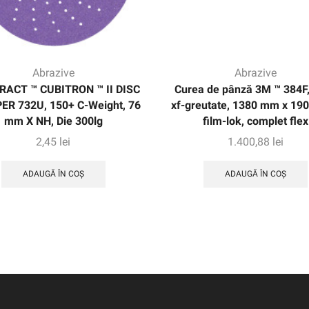
Abrazive
Abrazive
RACT ™ CUBITRON ™ II DISC
Curea de pânză 3M ™ 384F
ER 732U, 150+ C-Weight, 76
xf-greutate, 1380 mm x 19
mm X NH, Die 300lg
film-lok, complet flex
2,45
lei
1.400,88
lei
ADAUGĂ ÎN COȘ
ADAUGĂ ÎN COȘ