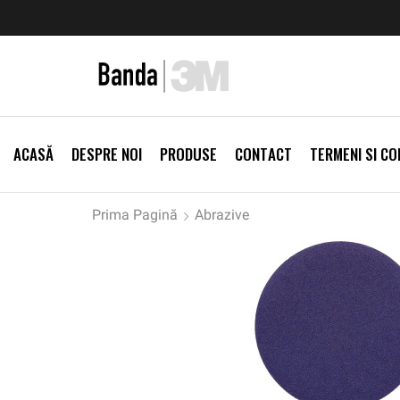
zi Produse
Livrare gratis la comenzi >500Lei
Vezi Prod
ACASĂ
DESPRE NOI
PRODUSE
CONTACT
TERMENI SI CON
Prima Pagină
Abrazive