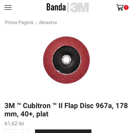
0
Prima Pagină
Abrazive
3M ™ Cubitron ™ II Flap Disc 967a, 178
mm, 40+, plat
61,62
lei