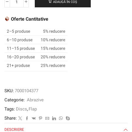
ADAUGĂ ÎN COȘ
Cantitate
3M
™
Oferte Cantitative
Cubitron
™
2–5 produse
5% reducere
II
6–10 produse
10% reducere
Flap
11–15 produse
15% reducere
Disc
967a,
16–20 produse
20% reducere
178
21+ produse
25% reducere
mm,
40+,
plat
SKU:
7000104377
Categorie:
Abrazive
Tags:
Discs
,
Flap
Share:
DESCRIERE