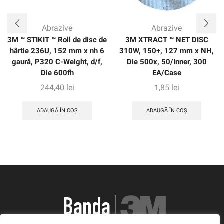
Abrazive
Abrazive
3M ™ STIKIT ™ Roll de disc de
3M XTRACT ™ NET DISC
hârtie 236U, 152 mm x nh 6
310W, 150+, 127 mm x NH,
gaură, P320 C-Weight, d/f,
Die 500x, 50/Inner, 300
Die 600fh
EA/Case
244,40
lei
1,85
lei
ADAUGĂ ÎN COȘ
ADAUGĂ ÎN COȘ