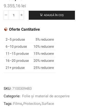
9.355,16
lei
ADAUGĂ ÎN COȘ
Cantitate
SCOTTHGARD
™
Oferte Cantitative
PEINT
PICTIR
2–5 produse
5% reducere
PENTRU
6–10 produse
10% reducere
SERIME
11–15 produse
15% reducere
SERICE
200,
16–20 produse
20% reducere
20060M,
21+ produse
25% reducere
MATTE,
FĂRĂ
CAP,
610
SKU:
7100309483
mm
Categorie:
Folie și material de acoperire
x
30,48
Tags:
Films
,
Protection
,
Surface
m