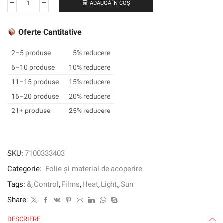
ADAUGĂ ÎN COȘ
Cantitate
Filme
de
Oferte Cantitative
ferestre
auto
2–5 produse
5% reducere
3M
6–10 produse
10% reducere
™,
11–15 produse
15% reducere
serii
stabile
16–20 produse
20% reducere
de
21+ produse
25% reducere
culoare
SKU:
7100333403
Categorie:
Folie și material de acoperire
Tags:
&
,
Control
,
Films
,
Heat
,
Light,
,
Sun
Share:
DESCRIERE