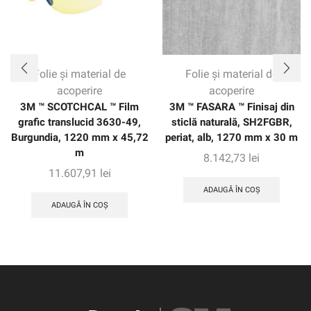
Folie și material de
Folie și material de
acoperire
acoperire
3M ™ SCOTCHCAL ™ Film
3M ™ FASARA ™ Finisaj din
grafic translucid 3630-49,
sticlă naturală, SH2FGBR,
Burgundia, 1220 mm x 45,72
periat, alb, 1270 mm x 30 m
m
8.142,73
lei
11.607,91
lei
ADAUGĂ ÎN COȘ
ADAUGĂ ÎN COȘ