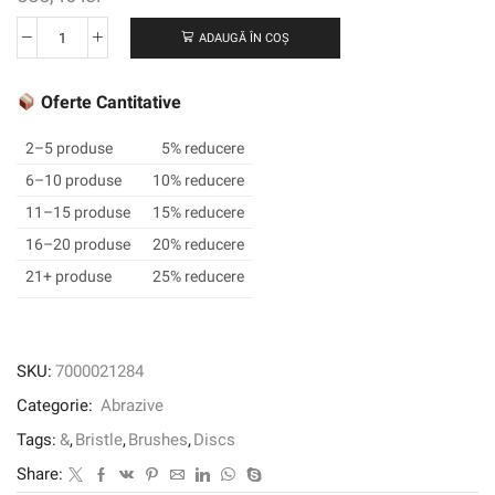
ADAUGĂ ÎN COȘ
Cantitate
Scotch-
Brite
Oferte Cantitative
™
Radial
2–5 produse
5% reducere
Bristle
6–10 produse
10% reducere
Brush
11–15 produse
15% reducere
BB-
ZB,
16–20 produse
20% reducere
152
21+ produse
25% reducere
mm
x
11,11
mm
SKU:
7000021284
x
Categorie:
Abrazive
25,4
mm,
Tags:
&
,
Bristle
,
Brushes
,
Discs
p400,
Share:
albastru,