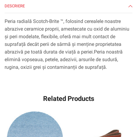
tip
DESCRIERE
C,
cu
Peria radială Scotch-Brite ™, folosind cerealele noastre
adaptor
abrazive ceramice proprii, amestecate cu oxid de aluminiu
și peri modelate, flexibile, oferă mai mult contact de
suprafață decât perii de sârmă și menține proprietatea
abrazivă pe toată durata de viață a periei.Peria noastră
elimină vopseaua, petele, adezivii, arsurile de sudură,
rugina, oxizii grei și contaminanții de suprafață.
Related Products