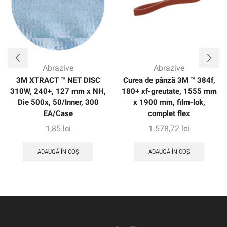
Abrazive
Abrazive
3M XTRACT ™ NET DISC
Curea de pânză 3M ™ 384f,
310W, 240+, 127 mm x NH,
180+ xf-greutate, 1555 mm
Die 500x, 50/Inner, 300
x 1900 mm, film-lok,
EA/Case
complet flex
1,85
lei
1.578,72
lei
ADAUGĂ ÎN COȘ
ADAUGĂ ÎN COȘ