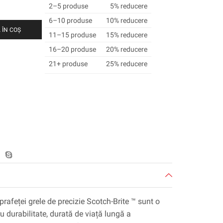
2–5 produse
5% reducere
6–10 produse
10% reducere
 ÎN COȘ
11–15 produse
15% reducere
16–20 produse
20% reducere
21+ produse
25% reducere
prafeței grele de precizie Scotch-Brite ™ sunt o
 durabilitate, durată de viață lungă a