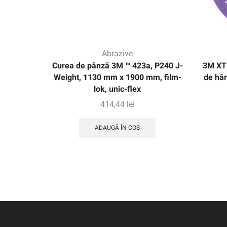
Abrazive
Curea de pânză 3M ™ 423a, P240 J-
3M XT
Weight, 1130 mm x 1900 mm, film-
de hâr
lok, unic-flex
414,44
lei
ADAUGĂ ÎN COȘ