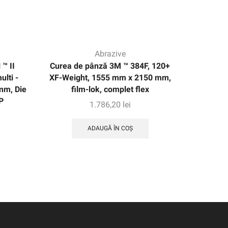
Abrazive
™ II
Curea de pânză 3M ™ 384F, 120+
Curea de
ulti -
XF-Weight, 1555 mm x 2150 mm,
greuta
mm, Die
film-lok, complet flex
fi
P
1.786,20
lei
ADAUGĂ ÎN COȘ