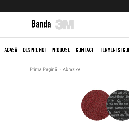
zi Produse
Livrare gratis la comenzi >500Lei
Vezi Prod
ACASĂ
DESPRE NOI
PRODUSE
CONTACT
TERMENI SI CON
Prima Pagină
Abrazive