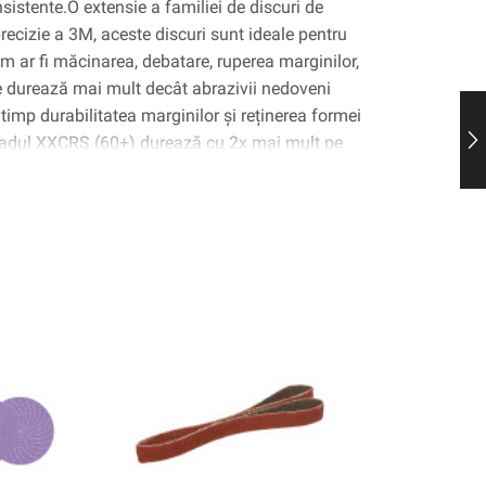
istente.O extensie a familiei de discuri de
recizie a 3M, aceste discuri sunt ideale pentru
cum ar fi măcinarea, debatare, ruperea marginilor,
e durează mai mult decât abrazivii nedoveni
 timp durabilitatea marginilor și reținerea formei
Gradul XXCRS (60+) durează cu 2x mai mult pe
multe piese de oțel ușoare în comparație cu
sute premium (pe baza testării interne de
tățite a acestui disc este tehnologia de
de 3 m, o tehnologie de legare moleculară
uri unghiulare ascuțite, care se fracturează
e ascuțite.Discurile de condiționare a
cotch-Brite ™ sunt disponibile în Med (150+),
XCRS (60+).