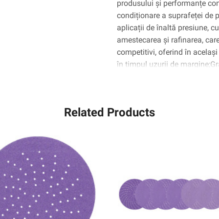
produsului și performanțe cons
EA/CAZĂ
condiționare a suprafeței de p
aplicații de înaltă presiune, 
amestecarea și rafinarea, car
competitivi, oferind în același
în timpul uzurii de margine;
oțel ușor și finisează 3x mai 
abrazivele concurențiale nețe
3M).Cheia performanței îmbună
Related Products
cereale în formă de precizie 
proprietă, proiectată cu struct
continuu pentru a forma punct
suprafeței grele de precizie S
CRS (120+), XCRS (80+) și X