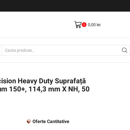
Livrare gratis la comenzi >500Lei
Vezi Produse
0,00
lei
0
Search
input
cision Heavy Duty Suprafață
um 150+, 114,3 mm X NH, 50
Oferte Cantitative