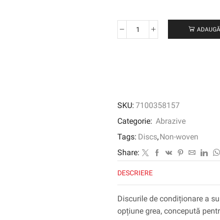
ADAUGĂ
Cantitate
Scotch-
Brite
™
Precision
Heavy
Duty
SKU:
7100358157
Suprafață
Disc,
Categorie:
Abrazive
HD-
Tags:
Discs
,
Non-woven
DH,
Medium
Share:
150+,
DESCRIERE
114,3
mm
X
Discurile de condiționare a su
NH,
opțiune grea, concepută pentru
50