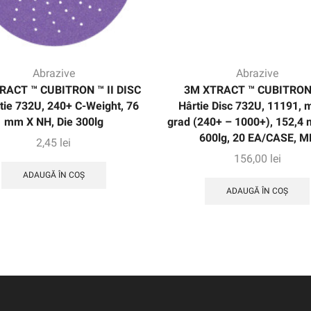
Abrazive
Abrazive
RACT ™ CUBITRON ™ II DISC
3M XTRACT ™ CUBITRON 
tie 732U, 240+ C-Weight, 76
Hârtie Disc 732U, 11191, m
mm X NH, Die 300lg
grad (240+ – 1000+), 152,4 
600lg, 20 EA/CASE, M
2,45
lei
156,00
lei
ADAUGĂ ÎN COȘ
ADAUGĂ ÎN COȘ