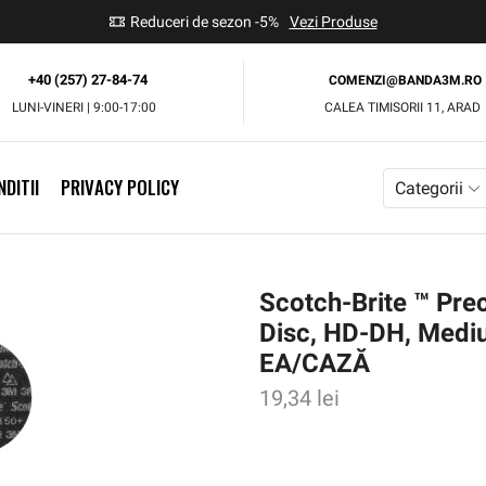
use
Reduceri de sezon -5%
Vezi Produse
+40 (257) 27-84-74
COMENZI@BANDA3M.RO
LUNI-VINERI | 9:00-17:00
CALEA TIMISORII 11, ARAD
DITII
PRIVACY POLICY
Categorii
Scotch-Brite ™ Pre
Disc, HD-DH, Medi
EA/CAZĂ
19,34
lei