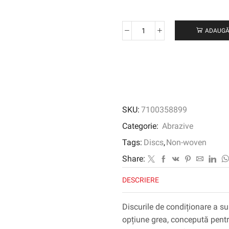
ADAUGĂ
Cantitate
Scotch-
Brite
™
Precision
Heavy
Dutile
SKU:
7100358899
Conditioning
Disc,
Categorie:
Abrazive
HD-
Tags:
Discs
,
Non-woven
DH,
Extra
Share:
grosier
DESCRIERE
80+,
178
mm
Discurile de condiționare a su
x
opțiune grea, concepută pentru
22,23