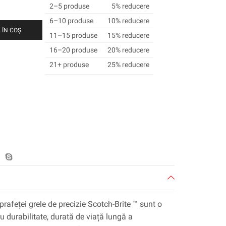
2–5 produse
5% reducere
6–10 produse
10% reducere
 ÎN COȘ
11–15 produse
15% reducere
16–20 produse
20% reducere
21+ produse
25% reducere
prafeței grele de precizie Scotch-Brite ™ sunt o
 durabilitate, durată de viață lungă a