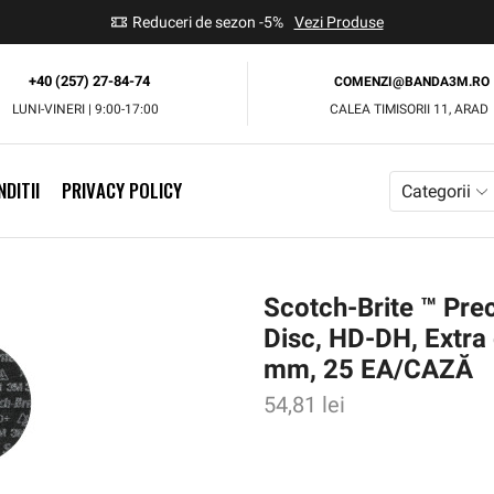
use
Reduceri de sezon -5%
Vezi Produse
+40 (257) 27-84-74
COMENZI@BANDA3M.RO
LUNI-VINERI | 9:00-17:00
CALEA TIMISORII 11, ARAD
DITII
PRIVACY POLICY
Categorii
Scotch-Brite ™ Prec
Disc, HD-DH, Extra
mm, 25 EA/CAZĂ
54,81
lei