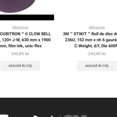
Abrazive
Abrazive
 CUBITRON ™ II CLOW BELL
3M ™ STIKIT ™ Roll de disc d
, 120+ J-W, 630 mm x 1900
236U, 152 mm x nh 6 gaură
mm, film-lok, unic-flex
C-Weight, d/f, Die 600
346,84
lei
244,40
lei
ADAUGĂ ÎN COȘ
ADAUGĂ ÎN COȘ