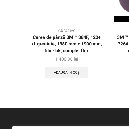
Abrazive
Curea de pânză 3M ™ 384F, 120+
3M ™
xf-greutate, 1380 mm x 1900 mm,
726A
film-lok, complet flex
1.400,88
lei
ADAUGĂ ÎN COȘ