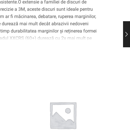
istente.O extensie a familiei de discuri de
recizie a 3M, aceste discuri sunt ideale pentru
cum ar fi măcinarea, debatare, ruperea marginilor,
e durează mai mult decât abrazivii nedoveni
 timp durabilitatea marginilor și reținerea formei
Gradul XXCRS (60+) durează cu 2x mai mult pe
multe piese de oțel ușoare în comparație cu
sute premium (pe baza testării interne de
tățite a acestui disc este tehnologia de
de 3 m, o tehnologie de legare moleculară
uri unghiulare ascuțite, care se fracturează
e ascuțite.Discurile de condiționare a
cotch-Brite ™ sunt disponibile în Med (150+),
XCRS (60+).