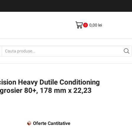
Livrare gratis la comenzi >500Lei
Vezi Produse
0,00
lei
0
Search
input
ision Heavy Dutile Conditioning
 grosier 80+, 178 mm x 22,23
Oferte Cantitative