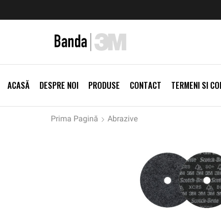
zi Produse
Livrare gratis la comenzi >500Lei
Vezi Prod
ACASĂ
DESPRE NOI
PRODUSE
CONTACT
TERMENI SI CON
Prima Pagină
Abrazive