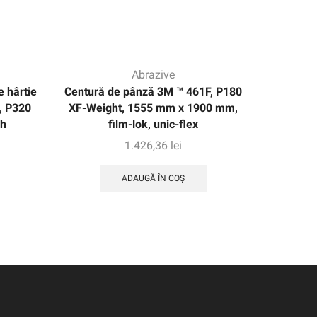
Abrazive
e hârtie
Centură de pânză 3M ™ 461F, P180
Centură 
, P320
XF-Weight, 1555 mm x 1900 mm,
J-Weight
fh
film-lok, unic-flex
1.426,36
lei
ADAUGĂ ÎN COȘ