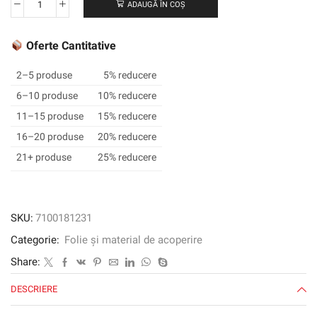
ADAUGĂ ÎN COȘ
Cantitate
Material
reflectorizant
Oferte Cantitative
3M
™
2–5 produse
5% reducere
Scotchlite
6–10 produse
10% reducere
™
11–15 produse
15% reducere
8725
N,
16–20 produse
20% reducere
argint,
21+ produse
25% reducere
1270mm
x
50m
SKU:
7100181231
Categorie:
Folie și material de acoperire
Share:
DESCRIERE