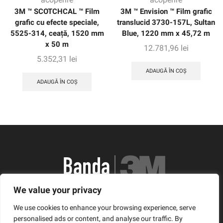
3M ™ SCOTCHCAL ™ Film
3M ™ Envision ™ Film grafic
grafic cu efecte speciale,
translucid 3730-157L, Sultan
5525-314, ceață, 1520 mm
Blue, 1220 mm x 45,72 m
x 50 m
12.781,96
lei
5.352,31
lei
ADAUGĂ ÎN COȘ
ADAUGĂ ÎN COȘ
We value your privacy
România, Arad, Calea Timisorii, Nr. 11
We use cookies to enhance your browsing experience, serve
© Copyright 2021 | Banda3M.ro
personalised ads or content, and analyse our traffic. By