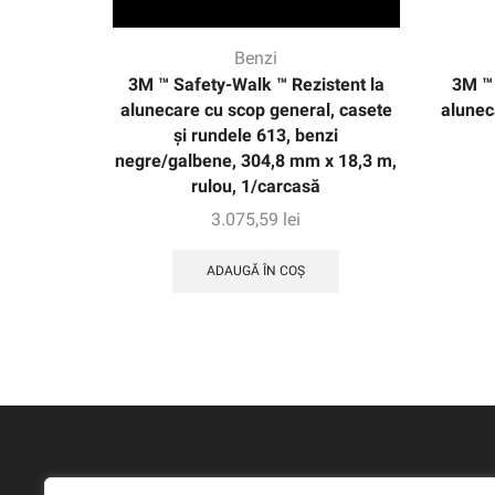
Benzi
3M ™ Safety-Walk ™ Rezistent la
3M ™ 
alunecare cu scop general, casete
alunec
și rundele 613, benzi
negre/galbene, 304,8 mm x 18,3 m,
rulou, 1/carcasă
3.075,59
lei
ADAUGĂ ÎN COȘ