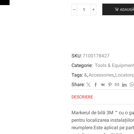
ADAUGĂ
Cantitate
Marker
de
minge
3M
™,
1421-
SKU:
7100178427
XR
/
Categorie:
Tools & Equipmen
ID,
Tags:
&
,
Accessories
,
Locators
telefon,
portocaliu,
Share:
30
DESCRIERE
fiecare
/
caz
Markerul de bilă 3M ™ cu o g
pentru localizarea instalațiil
reumplere.Este aplicat pe par