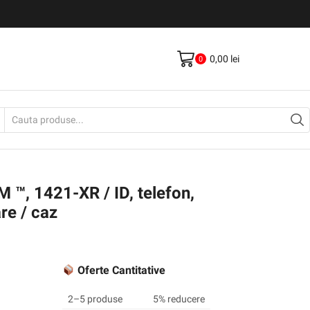
Livrare gratis la comenzi >500Lei
Vezi Produse
0,00
lei
0
Search
input
 ™, 1421-XR / ID, telefon,
re / caz
Oferte Cantitative
2–5 produse
5% reducere