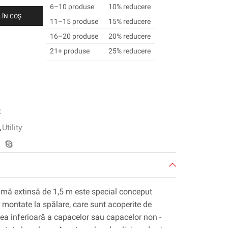
6–10 produse
10% reducere
 ÎN COȘ
11–15 produse
15% reducere
16–20 produse
20% reducere
21+ produse
25% reducere
t
,
Utility
amă extinsă de 1,5 m este special conceput
or montate la spălare, care sunt acoperite de
tea inferioară a capacelor sau capacelor non -