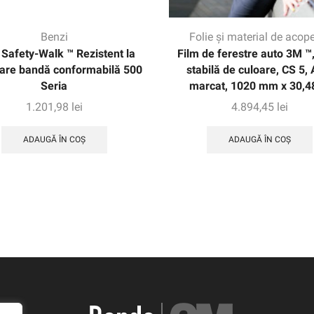
Benzi
Folie și material de acope
Safety-Walk ™ Rezistent la
Film de ferestre auto 3M ™,
are bandă conformabilă 500
stabilă de culoare, CS 5,
Seria
marcat, 1020 mm x 30,4
1.201,98
lei
4.894,45
lei
ADAUGĂ ÎN COȘ
ADAUGĂ ÎN COȘ