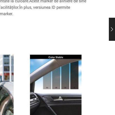
ontate la culoare.Acest marker de aliniere de sine
acilităților.În plus, versiunea ID permite
 marker.