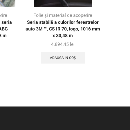
rire
Folie și material de acoperire
Folie
 seria
Seria stabilă a culorilor ferestrelor
3M
 ABG
auto 3M ™, CS IR 70, logo, 1016 mm
8 m
x 30,48 m
4.894,45
lei
ADAUGĂ ÎN COȘ