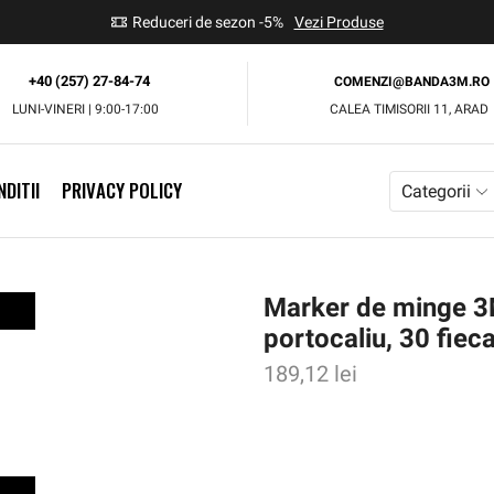
use
Reduceri de sezon -5%
Vezi Produse
+40 (257) 27-84-74
COMENZI@BANDA3M.RO
LUNI-VINERI | 9:00-17:00
CALEA TIMISORII 11, ARAD
DITII
PRIVACY POLICY
Categorii
Marker de minge 3M
portocaliu, 30 fieca
189,12
lei