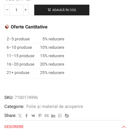
ADAUGĂ ÎN COȘ
Cantitate
Filmul
grafic
Oferte Cantitative
3M
™
2–5 produse
5% reducere
SCOTCHCAL
6–10 produse
10% reducere
™
11–15 produse
15% reducere
Electrocut
™
16–20 produse
20% reducere
7125-
21+ produse
25% reducere
293,
Red
atomic,
1220
SKU:
7100174996
mm
Categorie:
Folie și material de acoperire
x
45,72
Share:
m
DESCRIERE