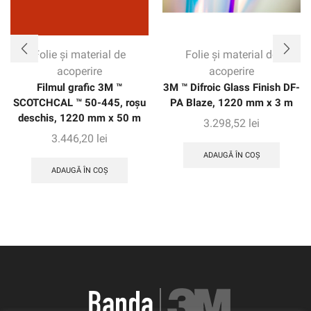
Folie și material de
Folie și material de
acoperire
acoperire
Filmul grafic 3M ™
3M ™ Difroic Glass Finish DF-
SCOTCHCAL ™ 50-445, roșu
PA Blaze, 1220 mm x 3 m
deschis, 1220 mm x 50 m
3.298,52
lei
3.446,20
lei
ADAUGĂ ÎN COȘ
ADAUGĂ ÎN COȘ