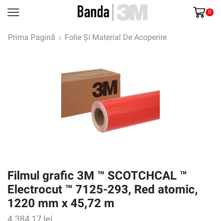
0
Prima Pagină
Folie Și Material De Acoperire
Filmul grafic 3M ™ SCOTCHCAL ™
Electrocut ™ 7125-293, Red atomic,
1220 mm x 45,72 m
4.384,17
lei