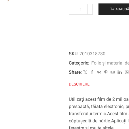
ADAUGĂ
Cantitate
Filmul
grafic
3M
™
SCOTCHCAL
™
SKU:
7010318780
Electrocut
™
Categorie:
Folie și material d
7125-
Share:
114,
transparent,
DESCRIERE
1220
mm
Utilizați acest film de 2 milio
x
prespactă, tăiată electronic,
45,72
m
transferului termic.Acest film 
căptușeală de hârtie.Aplicații
ferestre și multe altele.