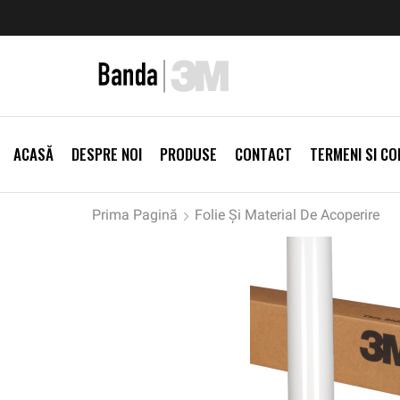
zi Produse
Livrare gratis la comenzi >500Lei
Vezi Prod
ACASĂ
DESPRE NOI
PRODUSE
CONTACT
TERMENI SI CON
Prima Pagină
Folie Și Material De Acoperire