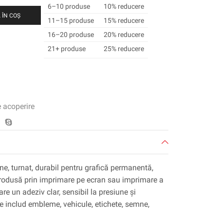
6–10 produse
10% reducere
 ÎN COȘ
11–15 produse
15% reducere
16–20 produse
20% reducere
21+ produse
25% reducere
e acoperire
ane, turnat, durabil pentru grafică permanentă,
 produsă prin imprimare pe ecran sau imprimare a
are un adeziv clar, sensibil la presiune și
le includ embleme, vehicule, etichete, semne,