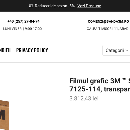
use
Reduceri de sezon -5%
Vezi Produse
+40 (257) 27-84-74
COMENZI@BANDA3M.RO
LUNI-VINERI | 9:00-17:00
CALEA TIMISORII 11, ARAD
DITII
PRIVACY POLICY
Categorii
Filmul grafic 3M 
7125-114, transpa
3.812,43
lei