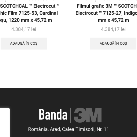
SCOTCHCAL ™ Electrocut ™
Filmul grafic 3M ™ SCOTC
hic Film 7125-53, Cardinal
Electrocut ™ 7125-27, Indig
oșu, 1220 mm x 45,72 m
mm x 45,72 m
4.384,17
lei
4.384,17
lei
ADAUGĂ ÎN COȘ
ADAUGĂ ÎN COȘ
România, Arad, Calea Timisorii, Nr. 11