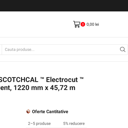
Livrare gratis la comenzi >500Lei
Vezi Produse
0,00
lei
0
Search
input
™ SCOTCHCAL ™ Electrocut ™
rent, 1220 mm x 45,72 m
Oferte Cantitative
2–5 produse
5% reducere