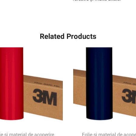
Related Products
ie și material de acoperire
Folie și material de acope