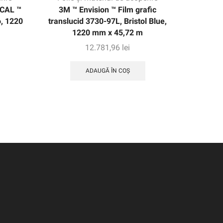
HCAL ™
3M ™ Envision ™ Film grafic
Film graf
o, 1220
translucid 3730-97L, Bristol Blue,
Brilla
1220 mm x 45,72 m
12.781,96
lei
ADAUGĂ ÎN COȘ