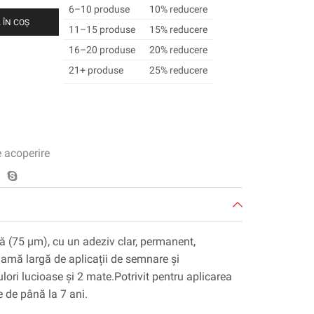
6–10 produse
10% reducere
 ÎN COȘ
11–15 produse
15% reducere
16–20 produse
20% reducere
21+ produse
25% reducere
e acoperire
că (75 µm), cu un adeziv clar, permanent,
gamă largă de aplicații de semnare și
lori lucioase și 2 mate.Potrivit pentru aplicarea
e de până la 7 ani.