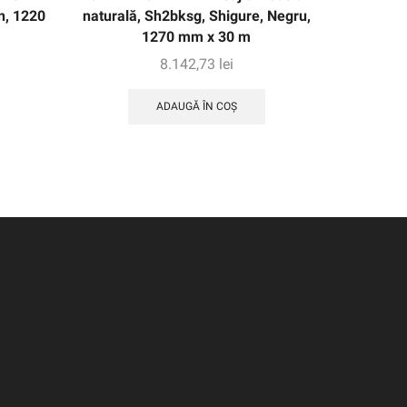
n, 1220
naturală, Sh2bksg, Shigure, Negru,
91, 
1270 mm x 30 m
8.142,73
lei
ADAUGĂ ÎN COȘ