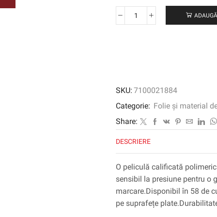
ADAUGĂ
Cantitate
Film
grafic
3M
™
SCOTCHCAL
™
SKU:
7100021884
50-
486,
Categorie:
Folie și material d
Red
Share:
Deep,
1220
DESCRIERE
mm
x
O peliculă calificată polimeri
50
sensibil la presiune pentru o 
m
marcare.Disponibil în 58 de cu
pe suprafețe plate.Durabilitat