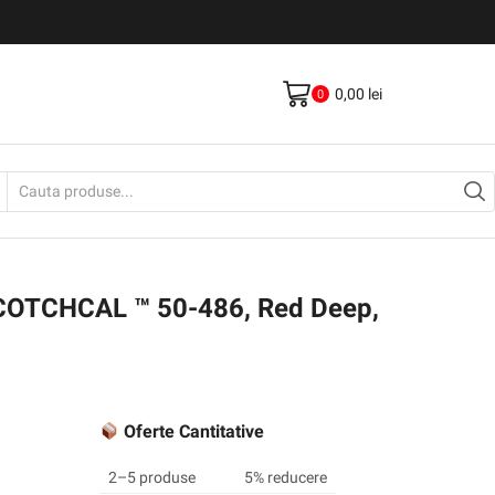
Livrare gratis la comenzi >500Lei
Vezi Produse
0,00
lei
0
Search
input
SCOTCHCAL ™ 50-486, Red Deep,
Oferte Cantitative
2–5 produse
5% reducere