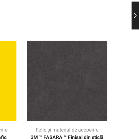
rire
Folie și material de acoperire
Folie
fic
3M ™ FASARA ™ Finisaj din sticlă
Film gra