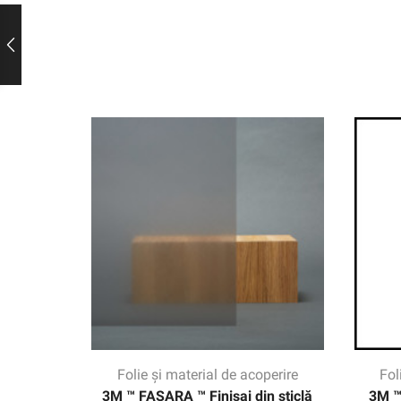
Folie și material de acoperire
Fol
3M ™ FASARA ™ Finisaj din sticlă
3M ™