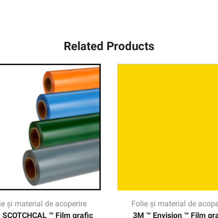
Related Products
ie și material de acoperire
Folie și material de acope
 SCOTCHCAL ™ Film grafic
3M ™ Envision ™ Film gra