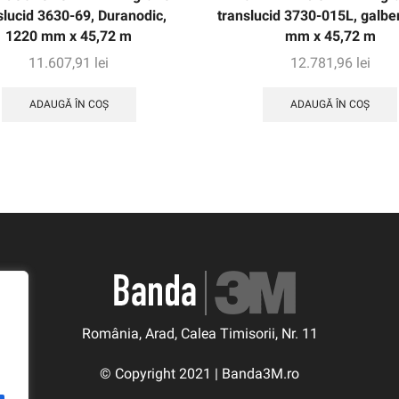
slucid 3630-69, Duranodic,
translucid 3730-015L, galbe
1220 mm x 45,72 m
mm x 45,72 m
11.607,91
lei
12.781,96
lei
ADAUGĂ ÎN COȘ
ADAUGĂ ÎN COȘ
România, Arad, Calea Timisorii, Nr. 11
© Copyright 2021 | Banda3M.ro