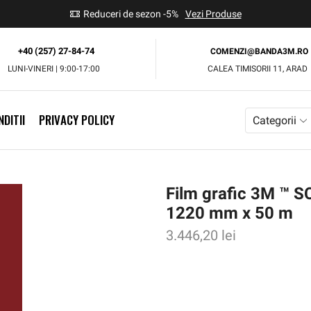
use
Reduceri de sezon -5%
Vezi Produse
+40 (257) 27-84-74
COMENZI@BANDA3M.RO
LUNI-VINERI | 9:00-17:00
CALEA TIMISORII 11, ARAD
DITII
PRIVACY POLICY
Categorii
Film grafic 3M ™ 
1220 mm x 50 m
3.446,20
lei