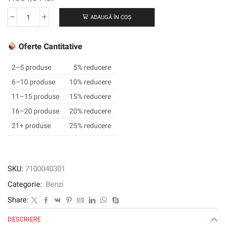
ADAUGĂ ÎN COȘ
Cantitate
Distribuție
de
Oferte Cantitative
comutator
de
2–5 produse
5% reducere
membrană
6–10 produse
10% reducere
3M
11–15 produse
15% reducere
™
7995MP,
16–20 produse
20% reducere
transparent,
21+ produse
25% reducere
610
mm
x
914
SKU:
7100040301
mm,
Categorie:
Benzi
0,13
mm
Share:
DESCRIERE