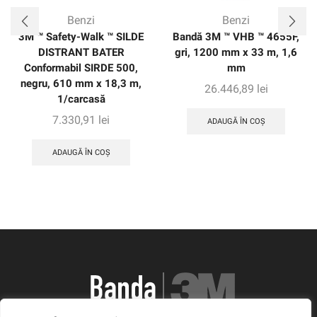
Benzi
Benzi
3M ™ Safety-Walk ™ SILDE
Bandă 3M ™ VHB ™ 4655F,
DISTRANT BATER
gri, 1200 mm x 33 m, 1,6
Conformabil SIRDE 500,
mm
negru, 610 mm x 18,3 m,
26.446,89
lei
1/carcasă
7.330,91
lei
ADAUGĂ ÎN COȘ
ADAUGĂ ÎN COȘ