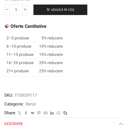
ADAUGĂ ÎN COȘ
Cantitate
Distribuție
de
Oferte Cantitative
comutator
de
2–5 produse
5% reducere
membrană
6–10 produse
10% reducere
3M
11–15 produse
15% reducere
™
7961MP,
16–20 produse
20% reducere
transparent,
21+ produse
25% reducere
610
mm
x
914
SKU:
7100039117
mm,
Categorie:
Benzi
0,28
mm
Share:
DESCRIERE