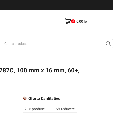
Livrare gratis la comenzi >500Lei
Vezi Produse
0,00
lei
0
Search
input
™ 787C, 100 mm x 16 mm, 60+,
Oferte Cantitative
2–5 produse
5% reducere