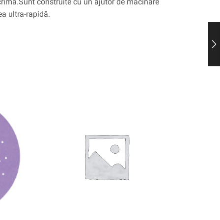
lacrimă.Sunt construite cu un ajutor de măcinare
ea ultra-rapidă.