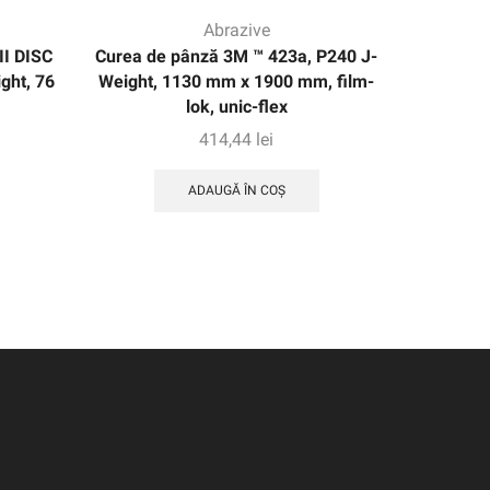
Abrazive
I DISC
Curea de pânză 3M ™ 423a, P240 J-
Centură 
ght, 76
Weight, 1130 mm x 1900 mm, film-
J-Weig
lok, unic-flex
414,44
lei
ADAUGĂ ÎN COȘ