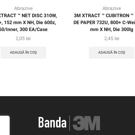
Abrazive
Abrazive
XTRACT ™ NET DISC 310W,
3M XTRACT ™ CUBITRON ™ I
, 152 mm X NH, Die 600z,
DE PAPER 732U, 800+ C-Wei
50/Inner, 300 EA/Case
mm X NH, Die 300lg
2,05
lei
2,45
lei
ADAUGĂ ÎN COȘ
ADAUGĂ ÎN COȘ