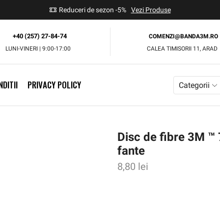
use
Reduceri de sezon -5%
Vezi Produse
+40 (257) 27-84-74
COMENZI@BANDA3M.RO
LUNI-VINERI | 9:00-17:00
CALEA TIMISORII 11, ARAD
DITII
PRIVACY POLICY
Categorii
Disc de fibre 3M 
fante
8,80
lei