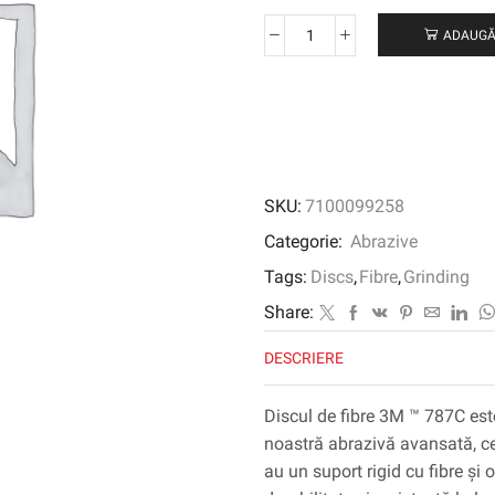
ADAUGĂ
Cantitate
Disc
de
fibre
3M
™
787C,
SKU:
7100099258
100
mm
Categorie:
Abrazive
x
Tags:
Discs
,
Fibre
,
Grinding
16
mm,
Share:
60+,
DESCRIERE
fante
Discul de fibre 3M ™ 787C este
noastră abrazivă avansată, ce
au un suport rigid cu fibre și