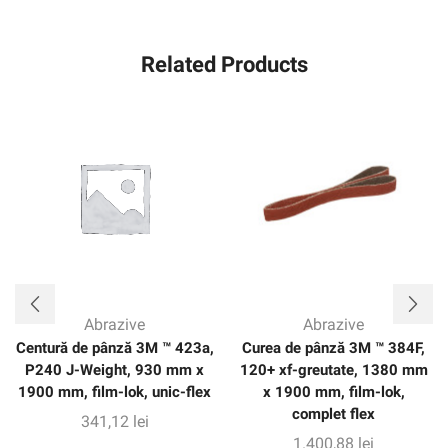
Related Products
Abrazive
Abrazive
Centură de pânză 3M ™ 423a,
Curea de pânză 3M ™ 384F,
P240 J-Weight, 930 mm x
120+ xf-greutate, 1380 mm
1900 mm, film-lok, unic-flex
x 1900 mm, film-lok,
complet flex
341,12
lei
1.400,88
lei