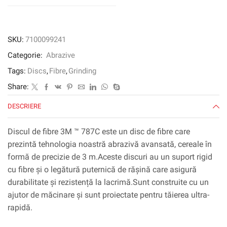
16
mm,
120+,
fante
SKU:
7100099241
Categorie:
Abrazive
Tags:
Discs
,
Fibre
,
Grinding
Share:
DESCRIERE
Discul de fibre 3M ™ 787C este un disc de fibre care
prezintă tehnologia noastră abrazivă avansată, cereale în
formă de precizie de 3 m.Aceste discuri au un suport rigid
cu fibre și o legătură puternică de rășină care asigură
durabilitate și rezistență la lacrimă.Sunt construite cu un
ajutor de măcinare și sunt proiectate pentru tăierea ultra-
rapidă.