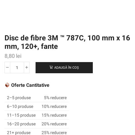
Disc de fibre 3M ™ 787C, 100 mm x 16
mm, 120+, fante
8,80
lei
ADAUGĂ ÎN COȘ
Cantitate
Disc
de
Oferte Cantitative
fibre
3M
2–5 produse
5% reducere
™
6–10 produse
10% reducere
787C,
11–15 produse
15% reducere
100
mm
16–20 produse
20% reducere
x
21+ produse
25% reducere