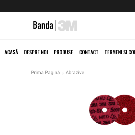
zi Produse
Livrare gratis la comenzi >500Lei
Vezi Prod
ACASĂ
DESPRE NOI
PRODUSE
CONTACT
TERMENI SI CON
Prima Pagină
Abrazive