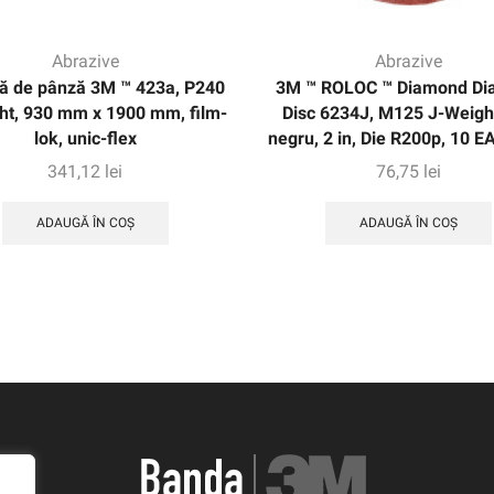
Abrazive
Abrazive
ă de pânză 3M ™ 423a, P240
3M ™ ROLOC ™ Diamond D
ht, 930 mm x 1900 mm, film-
Disc 6234J, M125 J-Weight
lok, unic-flex
negru, 2 in, Die R200p, 10 
341,12
lei
76,75
lei
ADAUGĂ ÎN COȘ
ADAUGĂ ÎN COȘ