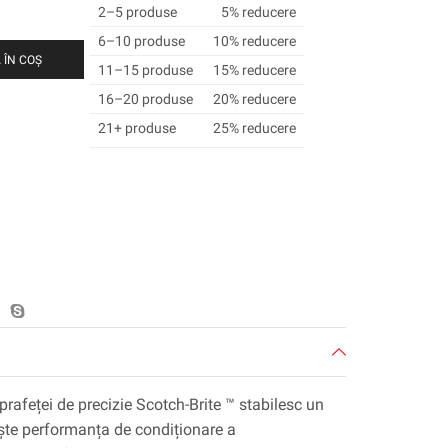
2–5 produse
5% reducere
6–10 produse
10% reducere
 ÎN COȘ
11–15 produse
15% reducere
16–20 produse
20% reducere
21+ produse
25% reducere
prafeței de precizie Scotch-Brite ™ stabilesc un
ște performanța de condiționare a