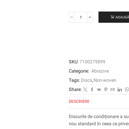
ADAUGĂ
Cantitate
Disc
de
condiționare
a
suprafeței
de
SKU:
7100275899
precizie
Scotch-
Categorie:
Abrazive
Brite
Tags:
Discs
,
Non-woven
™,
PN-
Share:
DH,
DESCRIERE
mediu,
100
mm
Discurile de condiționare a su
x
nou standard în ceea ce prive
16