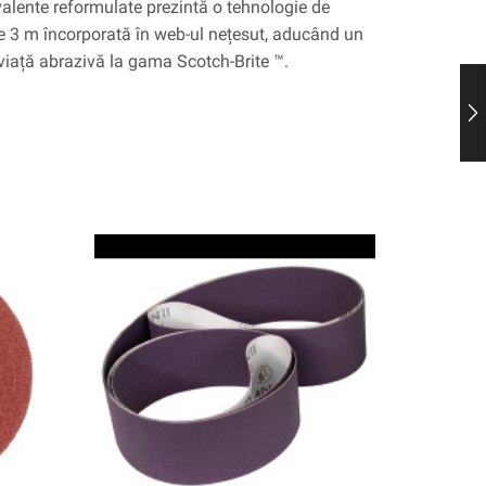
valente reformulate prezintă o tehnologie de
de 3 m încorporată în web-ul nețesut, aducând un
 viață abrazivă la gama Scotch-Brite ™.