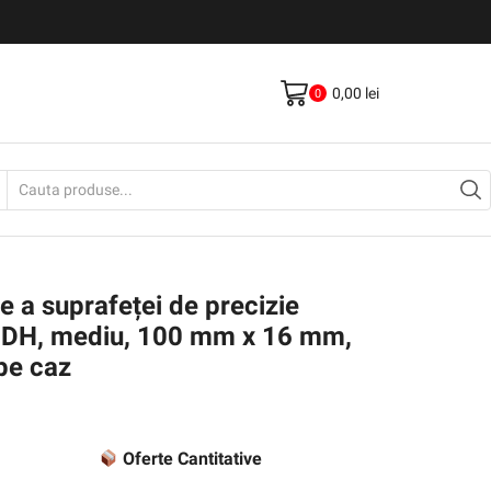
Livrare gratis la comenzi >500Lei
Vezi Produse
0,00
lei
0
Search
input
e a suprafeței de precizie
N-DH, mediu, 100 mm x 16 mm,
 pe caz
Oferte Cantitative