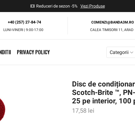
use
Reduceri de sezon -5%
Vezi Produse
+40 (257) 27-84-74
COMENZI@BANDA3M.RO
LUNI-VINERI | 9:00-17:00
CALEA TIMISORII 11, ARAD
DITII
PRIVACY POLICY
Categorii
Disc de condiționar
Scotch-Brite ™, P
25 pe interior, 100
17,58
lei