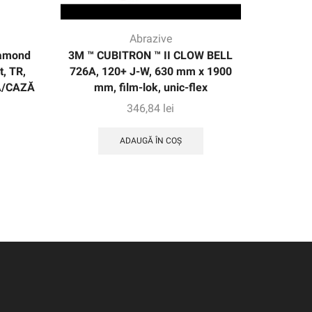
Abrazive
iamond
3M ™ CUBITRON ™ II CLOW BELL
3M XTRA
, TR,
726A, 120+ J-W, 630 mm x 1900
de hârti
EA/CAZĂ
mm, film-lok, unic-flex
m
346,84
lei
ADAUGĂ ÎN COȘ