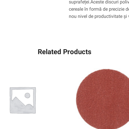
suprafeței.Aceste discuri poli
mm,
cereale în formă de precizie 
25
nou nivel de productivitate și
pe
interior,
100
pe
caz
Related Products