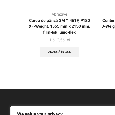
Abrazive
Curea de pânză 3M ™ 461F, P180
Centur
XF-Weight, 1555 mm x 2150 mm,
J-Weig
film-lok, unic-flex
1.613,56
lei
ADAUGĂ ÎN COȘ
We value your privacy