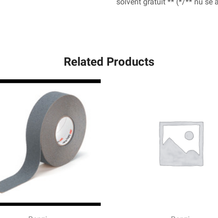
solvent gratuit ** (*/** nu se
Related Products