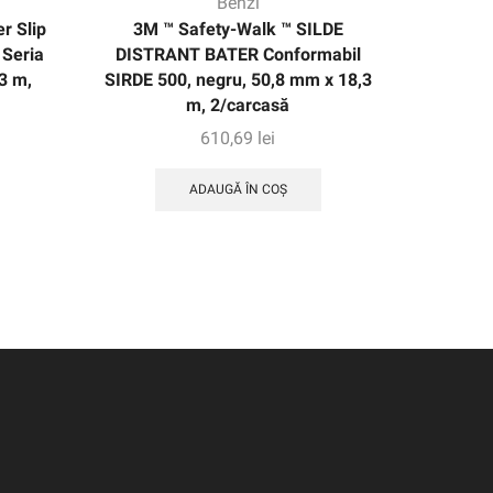
Benzi
r Slip
3M ™ Safety-Walk ™ SILDE
Banda e
 Seria
DISTRANT BATER Conformabil
super 8
3 m,
SIRDE 500, negru, 50,8 mm x 18,3
m, 2/carcasă
610,69
lei
ADAUGĂ ÎN COȘ