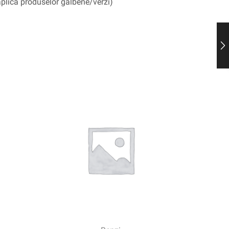
 aplică produselor galbene/verzi)