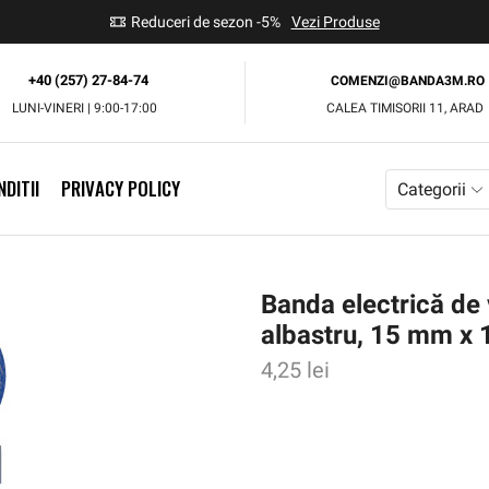
use
Reduceri de sezon -5%
Vezi Produse
+40 (257) 27-84-74
COMENZI@BANDA3M.RO
LUNI-VINERI | 9:00-17:00
CALEA TIMISORII 11, ARAD
DITII
PRIVACY POLICY
Categorii
Banda electrică de
albastru, 15 mm x 
4,25
lei