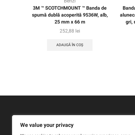
Benzi
3M ™ SCOTCHMOUNT ™ Banda de
Banda
spumă dublă acoperită 9536W, alb,
alunec
25 mm x 66 m
gri,
252,88
lei
ADAUGĂ ÎN COȘ
We value your privacy