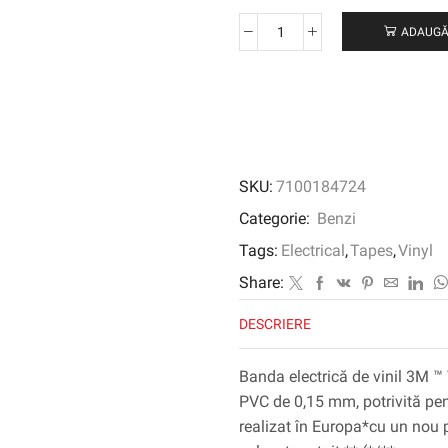
ADAUGĂ
Cantitate
Banda
electrică
de
vinil
3M
™
SKU:
7100184724
™
TEMFLEX
Categorie:
Benzi
™
Tags:
Electrical
,
Tapes
,
Vinyl
165,
albastru,
Share:
15
DESCRIERE
mm
x
10
Banda electrică de vinil 3M 
m,
PVC de 0,15 mm, potrivită pent
100
realizat în Europa*cu un nou 
rulouri/carcasă