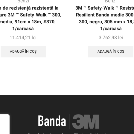
Benzi
Benzi
 de rezistență rezistentă la
3M ™ Safety-Walk ™ Resiste
are 3M ™ Safety-Walk ™ 300,
Resilient Banda medie 300
 mediu, 91cm x 18m, #370,
300, negru, 305 mm x 18,
1/carcasă
1/carcasă
11.414,21
lei
3.762,98
lei
ADAUGĂ ÎN COȘ
ADAUGĂ ÎN COȘ