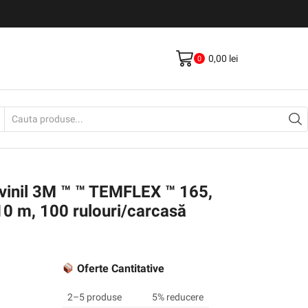
Livrare gratis la comenzi >500Lei
Vezi Produse
0,00
lei
0
Search
input
 vinil 3M ™ ™ TEMFLEX ™ 165,
10 m, 100 rulouri/carcasă
Oferte Cantitative
2–5 produse
5% reducere