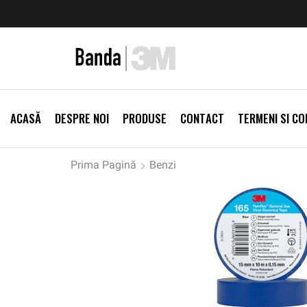
zi Produse
Livrare gratis la comenzi >500Lei
Vezi Prod
ACASĂ
DESPRE NOI
PRODUSE
CONTACT
TERMENI SI CON
Prima Pagină
Benzi