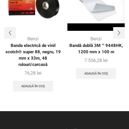
Benzi
Benzi
Banda electrică de vinil
Bandă dublă 3M ™ 9448HK,
scotch® super 88, negru, 19
1200 mm x 100 m
mm x 33m, 48
7.556,28
lei
rulouri/carcasă
76,28
lei
ADAUGĂ ÎN COȘ
ADAUGĂ ÎN COȘ