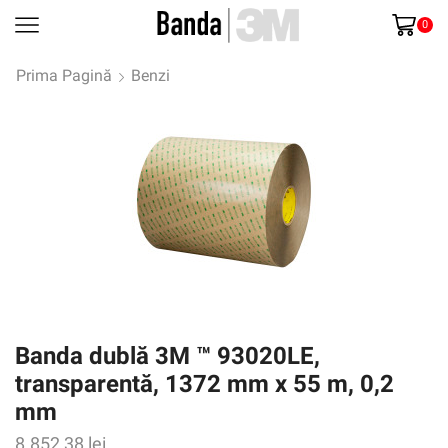
0
Prima Pagină
Benzi
Banda dublă 3M ™ 93020LE,
transparentă, 1372 mm x 55 m, 0,2
mm
8.852,38
lei