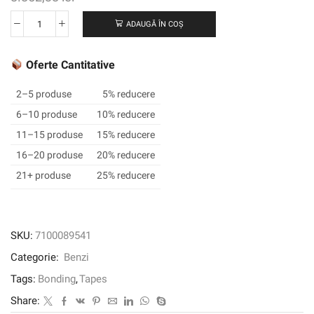
ADAUGĂ ÎN COȘ
Cantitate
Banda
dublă
Oferte Cantitative
3M
™
2–5 produse
5% reducere
93020LE,
6–10 produse
10% reducere
transparentă,
11–15 produse
15% reducere
1372
mm
16–20 produse
20% reducere
x
21+ produse
25% reducere
55
m,
0,2
mm
SKU:
7100089541
Categorie:
Benzi
Tags:
Bonding
,
Tapes
Share: