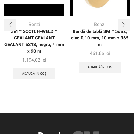
Benzi
Benzi
3M ™ SCOTCH-WELD ™
Bandă de tablă 3M ™ 5082,
GEALANT GEALANT
clar, 0,10 mm, 10 mm x 365
GEALANT 5313, negru, 4 mm
m
x 90 m
461,66
lei
1.194,02
lei
ADAUGĂ ÎN COȘ
ADAUGĂ ÎN COȘ