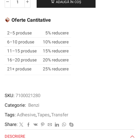
ADAUGĂ ÎN COȘ
Cantitate
Bandă
de
Oferte Cantitative
transfer
adeziv
2–5 produse
5% reducere
3M
6–10 produse
10% reducere
™
11–15 produse
15% reducere
468MP,
transparent,
16–20 produse
20% reducere
610
21+ produse
25% reducere
mm
x
55
m,
SKU:
7100021280
0,13
Categorie:
Benzi
mm
Tags:
Adhesive
,
Tapes
,
Transfer
Share:
DESCRIERE