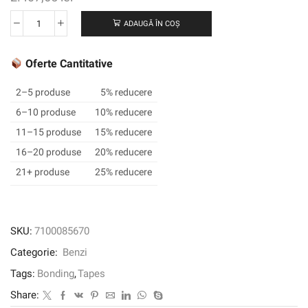
ADAUGĂ ÎN COȘ
Cantitate
Bandă
de
Oferte Cantitative
țesut
dublu
2–5 produse
5% reducere
acoperit
6–10 produse
10% reducere
cu
11–15 produse
15% reducere
VOC
3M
16–20 produse
20% reducere
™
21+ produse
25% reducere
™
99015LVC,
transparent,
1000
SKU:
7100085670
mm
Categorie:
Benzi
x
50
Tags:
Bonding
,
Tapes
m,
Share:
0,15