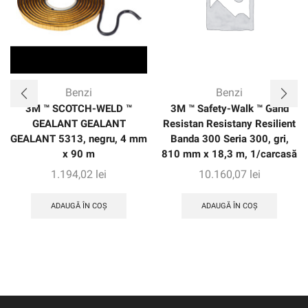
Benzi
Benzi
3M ™ SCOTCH-WELD ™
3M ™ Safety-Walk ™ Gand
GEALANT GEALANT
Resistan Resistany Resilient
GEALANT 5313, negru, 4 mm
Banda 300 Seria 300, gri,
x 90 m
810 mm x 18,3 m, 1/carcasă
1.194,02
lei
10.160,07
lei
ADAUGĂ ÎN COȘ
ADAUGĂ ÎN COȘ