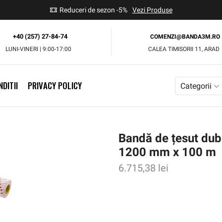
use
Reduceri de sezon -5%
Vezi Produse
+40 (257) 27-84-74
COMENZI@BANDA3M.RO
LUNI-VINERI | 9:00-17:00
CALEA TIMISORII 11, ARAD
DITII
PRIVACY POLICY
Categorii
Bandă de țesut dub
1200 mm x 100 m
6.715,38
lei