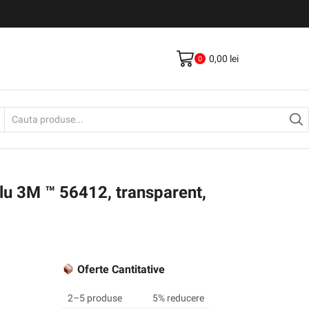
Livrare gratis la comenzi >500Lei
Vezi Produse
0,00
lei
0
Search
input
lu 3M ™ 56412, transparent,
Oferte Cantitative
2–5 produse
5% reducere