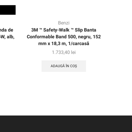
Benzi
da de
3M ™ Safety-Walk ™ Slip Banta
3M ™ Sa
W, alb,
Conformable Band 500, negru, 152
alunecar
mm x 18,3 m, 1/carcasă
ș
negre/ga
1.733,40
lei
ADAUGĂ ÎN COȘ