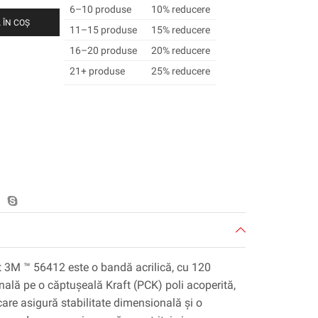
6–10 produse
10% reducere
 ÎN COȘ
11–15 produse
15% reducere
16–20 produse
20% reducere
21+ produse
25% reducere
t 3M ™ 56412 este o bandă acrilică, cu 120
nală pe o căptușeală Kraft (PCK) poli acoperită,
care asigură stabilitate dimensională și o