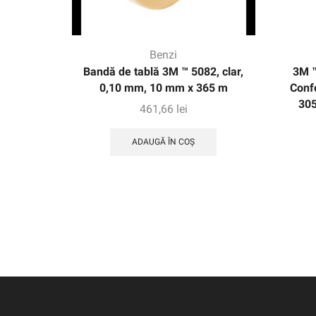
Benzi
Bandă de tablă 3M ™ 5082, clar,
3M ™
0,10 mm, 10 mm x 365 m
Conf
305
461,66
lei
ADAUGĂ ÎN COȘ