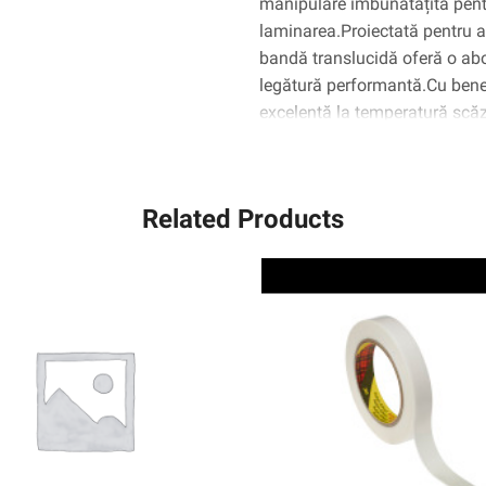
manipulare îmbunătățită pentr
laminarea.Proiectată pentru a o
bandă translucidă oferă o abor
legătură performantă.Cu benef
excelentă la temperatură scăz
inegale, banda de țesut dublu
pentru nevoile dvs. de înregis
Related Products