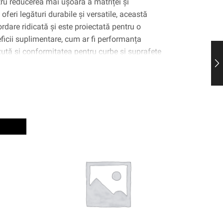
u reducerea mai ușoară a matriței și
feri legături durabile și versatile, această
dare ridicată și este proiectată pentru o
icii suplimentare, cum ar fi performanța
ută și conformitatea pentru curbe și suprafețe
 acoperită 3M ™ 56412 este o alegere excelentă
trare cu scop general.