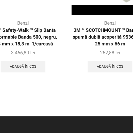
Benzi
Benzi
 Safety-Walk ™ Slip Banta
3M ™ SCOTCHMOUNT ™ Ban
ormable Banda 500, negru,
spumă dublă acoperită 9536
 mm x 18,3 m, 1/carcasă
25 mm x 66 m
3.466,80
lei
252,88
lei
ADAUGĂ ÎN COȘ
ADAUGĂ ÎN COȘ