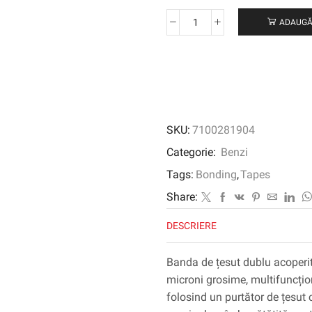
ADAUGĂ
Cantitate
Bandă
de
țesut
dublu
3M
™
SKU:
7100281904
56412,
transparent,
Categorie:
Benzi
1200
Tags:
Bonding
,
Tapes
mm
x
Share:
100
DESCRIERE
m
Banda de țesut dublu acoperi
microni grosime, multifuncțio
folosind un purtător de țesut 