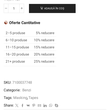
ADAUGĂ ÎN COȘ
Cantitate
Banda
de
Oferte Cantitative
mascare
de
2–5 produse
5% reducere
înaltă
6–10 produse
10% reducere
performanță
11–15 produse
15% reducere
Scotch®
3434,
16–20 produse
20% reducere
albastru,
21+ produse
25% reducere
18
mm
x
50
SKU:
7100037748
m,
Categorie:
Benzi
07895
Tags:
Masking
,
Tapes
Share: