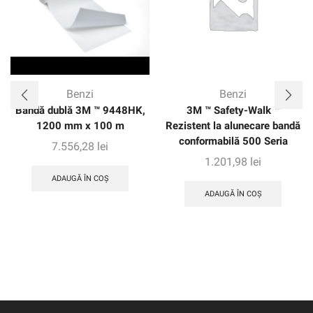
Benzi
Benzi
Bandă dublă 3M ™ 9448HK,
3M ™ Safety-Walk ™
1200 mm x 100 m
Rezistent la alunecare bandă
conformabilă 500 Seria
7.556,28
lei
1.201,98
lei
ADAUGĂ ÎN COȘ
ADAUGĂ ÎN COȘ