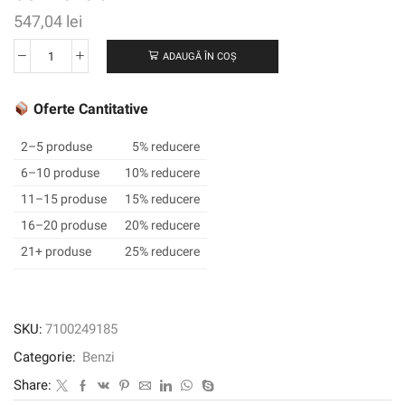
547,04
lei
ADAUGĂ ÎN COȘ
Cantitate
Bandă
de
Oferte Cantitative
marcare
a
2–5 produse
5% reducere
podelei
6–10 produse
10% reducere
durabile
11–15 produse
15% reducere
3M
™
16–20 produse
20% reducere
971,
21+ produse
25% reducere
galben,
50,8
mm
x
SKU:
7100249185
32,9
Categorie:
Benzi
m,
0,43
Share:
mm,