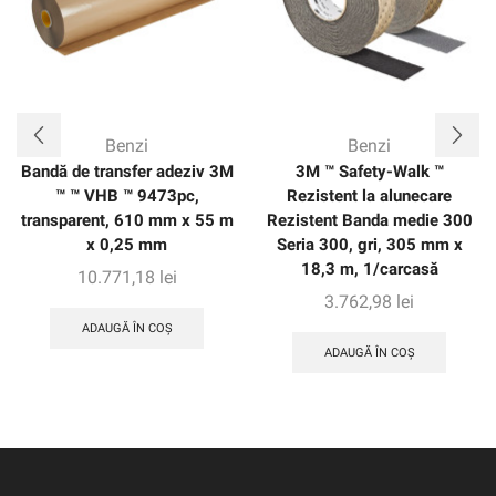
Benzi
Benzi
Bandă de transfer adeziv 3M
3M ™ Safety-Walk ™
™ ™ VHB ™ 9473pc,
Rezistent la alunecare
transparent, 610 mm x 55 m
Rezistent Banda medie 300
x 0,25 mm
Seria 300, gri, 305 mm x
18,3 m, 1/carcasă
10.771,18
lei
3.762,98
lei
ADAUGĂ ÎN COȘ
ADAUGĂ ÎN COȘ