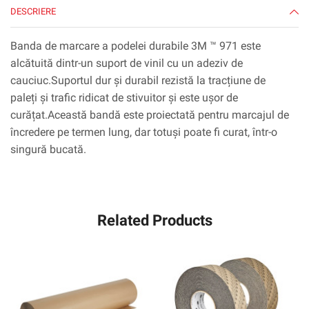
DESCRIERE
ambalat
individual
ambalat
Banda de marcare a podelei durabile 3M ™ 971 este
convenabil
alcătuită dintr-un suport de vinil cu un adeziv de
cauciuc.Suportul dur și durabil rezistă la tracțiune de
paleți și trafic ridicat de stivuitor și este ușor de
curățat.Această bandă este proiectată pentru marcajul de
încredere pe termen lung, dar totuși poate fi curat, într-o
singură bucată.
Related Products