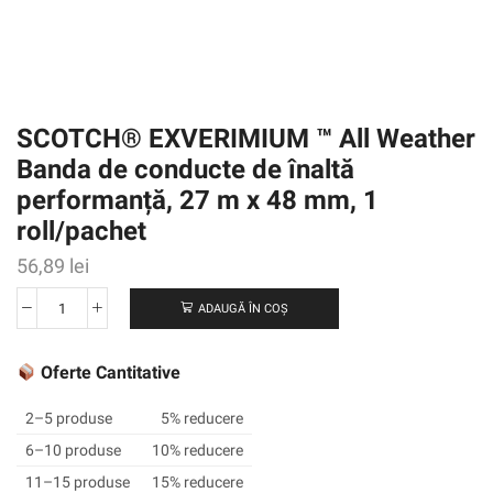
SCOTCH® EXVERIMIUM ™ All Weather
Banda de conducte de înaltă
performanță, 27 m x 48 mm, 1
roll/pachet
56,89
lei
ADAUGĂ ÎN COȘ
Cantitate
SCOTCH®
EXVERIMIUM
Oferte Cantitative
™
All
2–5 produse
5% reducere
Weather
6–10 produse
10% reducere
Banda
11–15 produse
15% reducere
de