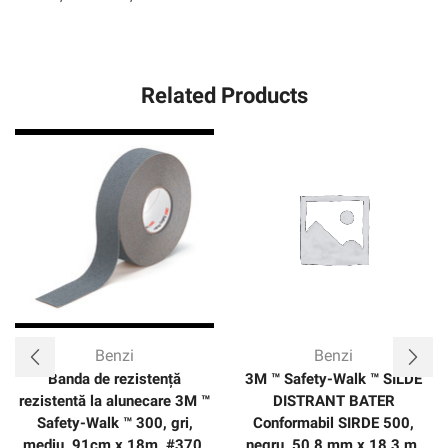
Related Products
Benzi
Benzi
Banda de rezistență
3M ™ Safety-Walk ™ SILDE
rezistentă la alunecare 3M ™
DISTRANT BATER
Safety-Walk ™ 300, gri,
Conformabil SIRDE 500,
mediu, 91cm x 18m, #370,
negru, 50,8 mm x 18,3 m,