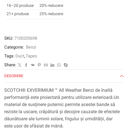
conducte
16–20 produse
20% reducere
de
21+ produse
25% reducere
înaltă
performanță,
27
m
SKU:
7100205698
x
Categorie:
Benzi
48
mm,
Tags:
Duct
,
Tapes
1
Share:
roll/pachet
DESCRIERE
SCOTCH® EXVERIMIUM ™ All Weather Benzi de înaltă
performanță este proiectată pentru utilizare exterioară.Un
material de susținere puternic permite acestei bande să
reziste la uscare, crăpătură și decojire cauzate de efectele
dăunătoare ale luminii solare, frigului și umidității, dar
este ușor de sfâșiat de mână.