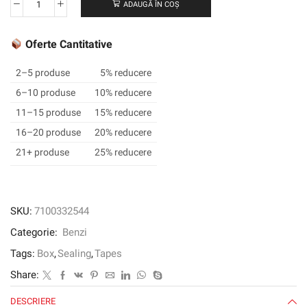
ADAUGĂ ÎN COȘ
Cantitate
Banda
de
Oferte Cantitative
etanșare
a
2–5 produse
5% reducere
cutiei
6–10 produse
10% reducere
Scotch®
11–15 produse
15% reducere
371
16–20 produse
20% reducere
21+ produse
25% reducere
SKU:
7100332544
Categorie:
Benzi
Tags:
Box
,
Sealing
,
Tapes
Share:
DESCRIERE