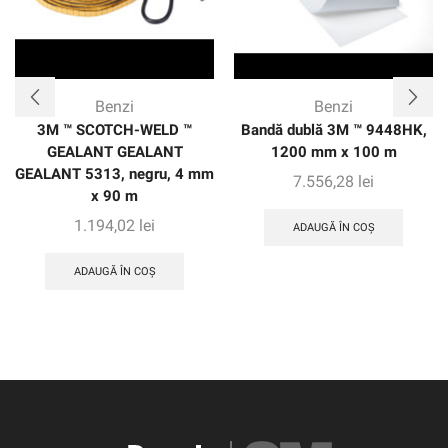
Benzi
Benzi
3M ™ SCOTCH-WELD ™
Bandă dublă 3M ™ 9448HK,
GEALANT GEALANT
1200 mm x 100 m
GEALANT 5313, negru, 4 mm
7.556,28
lei
x 90 m
1.194,02
lei
ADAUGĂ ÎN COȘ
ADAUGĂ ÎN COȘ