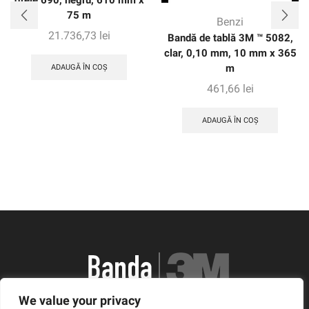
grele 690, negru, 610 mm x
75 m
Benzi
21.736,73
lei
Bandă de tablă 3M ™ 5082,
clar, 0,10 mm, 10 mm x 365
m
ADAUGĂ ÎN COȘ
461,66
lei
ADAUGĂ ÎN COȘ
We value your privacy
România, Arad, Calea Timisorii, Nr. 11