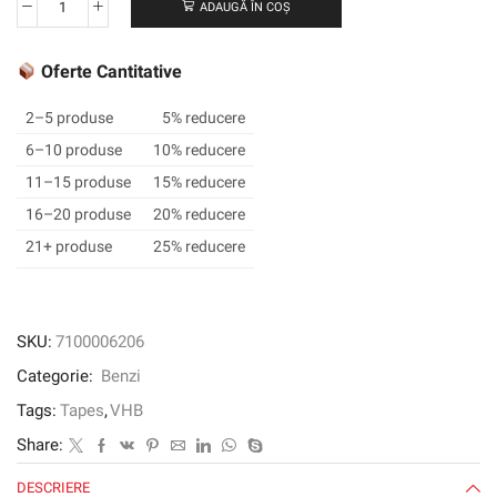
ADAUGĂ ÎN COȘ
Cantitate
Bandă
3M
Oferte Cantitative
™
VHB
2–5 produse
5% reducere
™
6–10 produse
10% reducere
Glazing
11–15 produse
15% reducere
structural
B23F,
16–20 produse
20% reducere
negru,
21+ produse
25% reducere
15
mm
x
16,5
SKU:
7100006206
m,
Categorie:
Benzi
2,3
mm
Tags:
Tapes
,
VHB
Share:
DESCRIERE