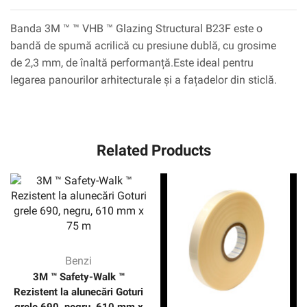
Banda 3M ™ ™ VHB ™ Glazing Structural B23F este o
bandă de spumă acrilică cu presiune dublă, cu grosime
de 2,3 mm, de înaltă performanță.Este ideal pentru
legarea panourilor arhitecturale și a fațadelor din sticlă.
Related Products
Benzi
3M ™ Safety-Walk ™
Rezistent la alunecări Goturi